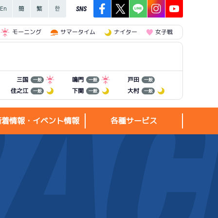
SNS
モーニング
サマータイム
ナイター
女子戦
三国
鳴門
戸田
一般
一般
一般
住之江
下関
大村
一般
一般
一般
新着情報・イベント情報
各種サービス
新着情報・
各種サービス
イベント情報