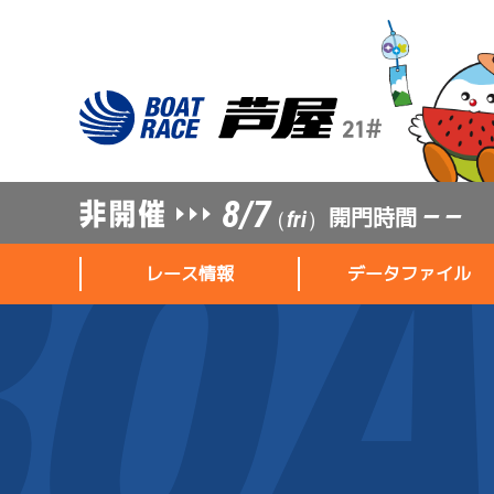
8/7
開門時間
— —
（fri）
レース情報
データファイル
レース情報
データファイル