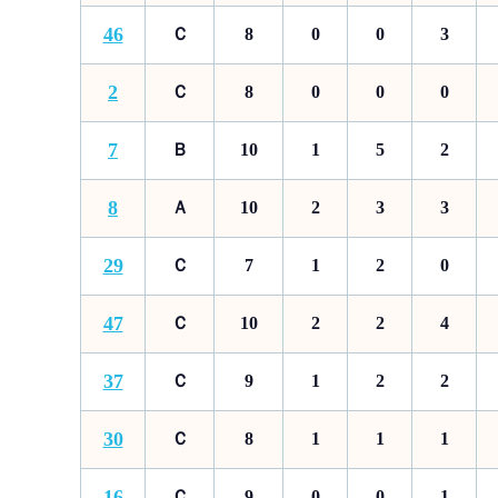
46
Ｃ
8
0
0
3
2
Ｃ
8
0
0
0
7
Ｂ
10
1
5
2
8
Ａ
10
2
3
3
29
Ｃ
7
1
2
0
47
Ｃ
10
2
2
4
37
Ｃ
9
1
2
2
30
Ｃ
8
1
1
1
16
Ｃ
9
0
0
1