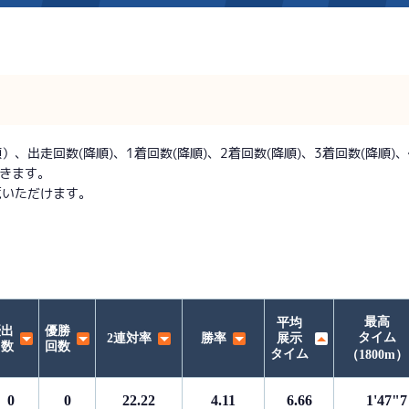
施設案内
得点率ランキング
新人選手紹介
アクセス
出走回数(降順)、1着回数(降順)、2着回数(降順)、3着回数(降順)、優
できます。
選手コメント
無料タクシー・無料バス
覧いただけます。
企画番組
施設案内
ース別情報
外向発売所「アシ夢テラ
ASHIMU CAFE
最高
平均
優出
優勝
タイム
2連対率
勝率
展示
回数
回数
タイム
（1800m）
0
0
22.22
4.11
6.66
1'47"7