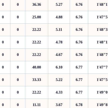
0
0
36.36
5.27
6.76
1'48"1
0
0
25.00
4.88
6.76
1'47"5
0
0
22.22
5.11
6.76
1'48"3
0
0
22.22
4.78
6.76
1'48"1
0
0
22.22
4.67
6.76
1'48"7
0
0
40.00
6.10
6.77
1'47"7
0
0
33.33
5.22
6.77
1'47"5
0
0
22.22
4.33
6.77
1'49"0
0
0
11.11
3.67
6.78
1'49"8