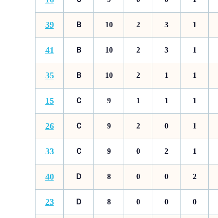
39
Ｂ
10
2
3
1
41
Ｂ
10
2
3
1
35
Ｂ
10
2
1
1
15
Ｃ
9
1
1
1
26
Ｃ
9
2
0
1
33
Ｃ
9
0
2
1
40
Ｄ
8
0
0
2
23
Ｄ
8
0
0
0