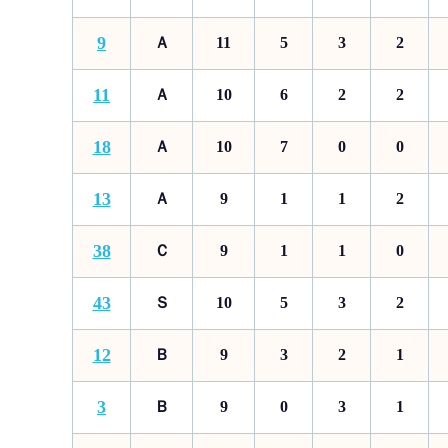
9
Ａ
11
5
3
2
11
Ａ
10
6
2
2
18
Ａ
10
7
0
0
13
Ａ
9
1
1
2
38
Ｃ
9
1
1
0
43
Ｓ
10
5
3
2
12
Ｂ
9
3
2
1
3
Ｂ
9
0
3
1