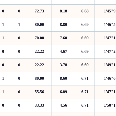
0
0
72.73
8.18
6.68
1'45"9
1
1
80.00
8.80
6.69
1'46"5
1
0
70.00
7.60
6.69
1'47"1
0
0
22.22
4.67
6.69
1'47"2
0
0
22.22
3.78
6.69
1'49"1
1
0
80.00
8.60
6.71
1'46"6
1
0
55.56
6.89
6.71
1'47"1
0
0
33.33
4.56
6.71
1'50"1