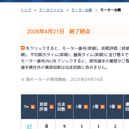
トップ
データファイル
モーター台帳
モーター台帳
2026年4月21日 終了時点
シリーズインデックス
モーター台帳
をクリックすると、モーター番号(昇順)、前節評価（昇順）、
順)、平均展示タイム(昇順)、最高タイム(昇順)に並び替え
レース結果一覧
ボートデータ
モーター番号(No)をクリックすると、使用選手の履歴がご
選手責任外の事故回数は出走回数に含みません。
出走表PDF
出目データ
※ 現モーターの使用開始：2026年04月16日
モーター抽選結果・
水面特性・進入コ
前検タイムランキング
進入コース別選手成績
スター候補選手
前節
出走
No
1着
2着
3着
評価
回数
17
Ｂ
9
1
1
2