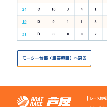
24
Ｃ
10
3
4
1
19
Ｄ
9
1
1
3
31
Ｄ
8
0
0
2
モーター台帳（重要項目）へ戻る
レース情報