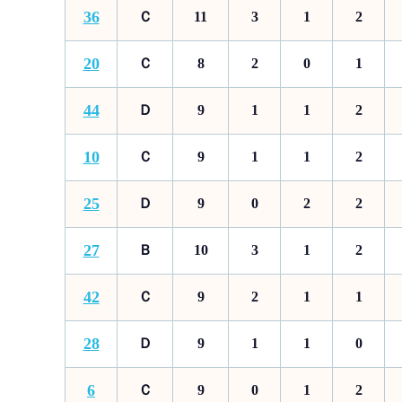
36
Ｃ
11
3
1
2
20
Ｃ
8
2
0
1
44
Ｄ
9
1
1
2
10
Ｃ
9
1
1
2
25
Ｄ
9
0
2
2
27
Ｂ
10
3
1
2
42
Ｃ
9
2
1
1
28
Ｄ
9
1
1
0
6
Ｃ
9
0
1
2