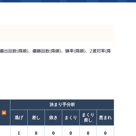
新着情報
芦屋サンライズメンバーズ
イベント情報（本場）
キャッシュレス会員｢アシ夢カー
BTS勝山
出回数(降順)、優勝回数(降順)、勝率(降順)、2連対率(降
BTS情報
メールマガジン
時刻表
BTS高城
電話投票キャンペーン
TEL情報
BTS金峰
ス」
BTS日向
BTS天文館
決まり手分析
まくり
逃げ
差し
抜き
まくり
恵まれ
差し
1
0
0
0
0
0