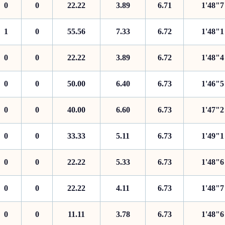
0
0
22.22
3.89
6.71
1'48"7
1
0
55.56
7.33
6.72
1'48"1
0
0
22.22
3.89
6.72
1'48"4
0
0
50.00
6.40
6.73
1'46"5
0
0
40.00
6.60
6.73
1'47"2
0
0
33.33
5.11
6.73
1'49"1
0
0
22.22
5.33
6.73
1'48"6
0
0
22.22
4.11
6.73
1'48"7
0
0
11.11
3.78
6.73
1'48"6