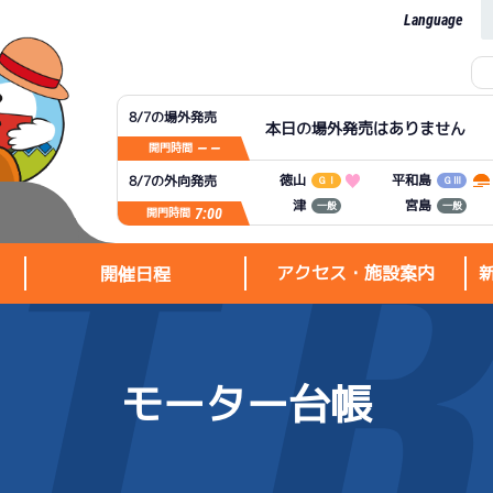
Language
8/7の場外発売
本日の場外発売はありません
— —
開門時間
平和島
徳山
8/7の外向発売
ＧⅠ
ＧⅢ
宮島
津
一般
一般
7:00
開門時間
アクセス・施設案内
開催日程
モーター台帳
アクセス・