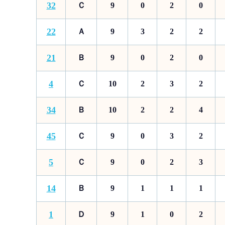
32
Ｃ
9
0
2
0
22
Ａ
9
3
2
2
21
Ｂ
9
0
2
0
4
Ｃ
10
2
3
2
34
Ｂ
10
2
2
4
45
Ｃ
9
0
3
2
5
Ｃ
9
0
2
3
14
Ｂ
9
1
1
1
1
Ｄ
9
1
0
2