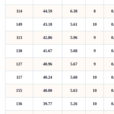
114
44.59
6.38
8
0
149
43.18
5.61
10
0
113
42.86
5.96
9
0
138
41.67
5.68
9
0
127
40.96
5.67
9
0
117
40.24
5.68
10
0
155
40.00
5.63
10
0
136
39.77
5.26
10
0