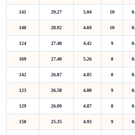
141
29.27
5.04
10
0
140
28.92
4.69
10
0
124
27.40
4.42
9
0
169
27.40
5.26
8
0
142
26.87
4.85
8
0
123
26.58
4.80
9
0
129
26.09
4.87
8
0
150
25.35
4.93
9
0