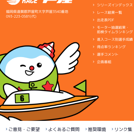
シリーズインデックス
福岡県遠賀郡芦屋町大字芦屋3540番地
レース結果一覧
093-223-0581(代)
出走表PDF
モーター抽選結果・
前検タイムランキング
進入コース別選手成績
得点率ランキング
選手コメント
企画番組
ご意見・ご要望
よくあるご質問
推奨環境
リンク集