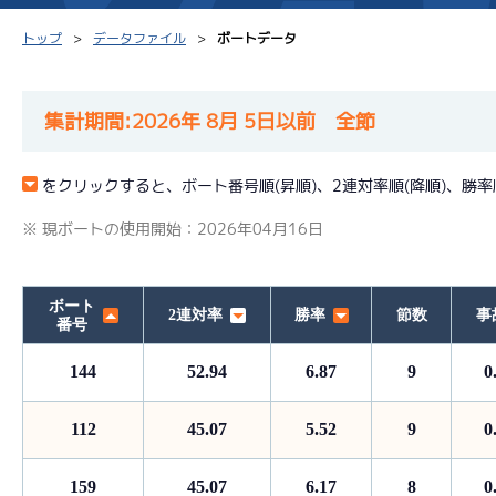
トップ
データファイル
ボートデータ
集計期間:2026年 8月 5日以前 全節
シリーズインデックス
モーター台帳
得点率
をクリックすると、ボート番号順(昇順)、2連対率順(降順)、勝率
レース結果一覧
ボートデータ
選手コ
※ 現ボートの使用開始：2026年04月16日
出走表PDF
出目データ
企画番
ボート
モーター抽選結果・
2連対率
勝率
節数
事
水面特性・進入コース別
番号
前検タイムランキング
進入コース別選手成績
スター候補選手
144
52.94
6.87
9
0
112
45.07
5.52
9
0
159
45.07
6.17
8
0