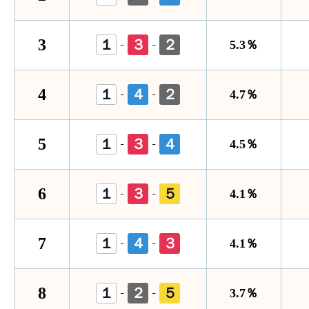
3
１
３
２
-
-
5.3％
4
１
４
２
-
-
4.7％
5
１
３
４
-
-
4.5％
6
１
３
５
-
-
4.1％
7
１
４
３
-
-
4.1％
8
１
２
５
-
-
3.7％