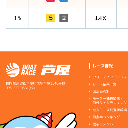
15
５
２
-
1.4％
レース情報
シリーズインデックス
福岡県遠賀郡芦屋町大字芦屋3540番地
レース結果一覧
093-223-0581(代)
出走表PDF
モーター抽選結果・
前検タイムランキング
進入コース別選手成績
得点率ランキング
選手コメント