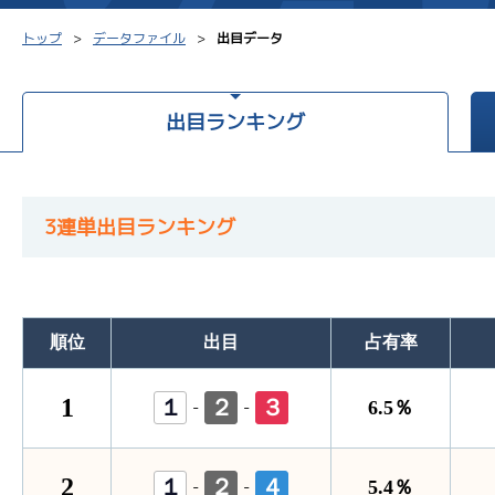
トップ
データファイル
出目データ
出目ランキング
シリーズインデックス
モーター台帳
得点率
レース結果一覧
ボートデータ
選手コ
3連単出目ランキング
出走表PDF
出目データ
企画番
モーター抽選結果・
水面特性・進入コース別
前検タイムランキング
順位
出目
占有率
進入コース別選手成績
スター候補選手
1
１
２
３
-
-
6.5％
2
１
２
４
-
-
5.4％