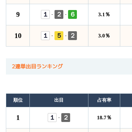
9
１
２
６
-
-
3.1％
10
１
５
２
-
-
3.0％
2連単出目ランキング
順位
出目
占有率
1
１
２
-
18.7％