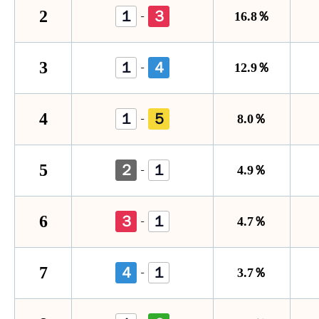
2
１
３
-
16.8％
3
１
４
-
12.9％
4
１
５
-
8.0％
5
２
１
-
4.9％
6
３
１
-
4.7％
7
４
１
-
3.7％