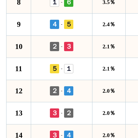
8
１
６
-
3.5％
9
４
５
-
2.4％
10
２
３
-
2.1％
11
５
１
-
2.1％
12
２
４
-
2.0％
13
３
２
-
2.0％
14
３
４
-
2.0％