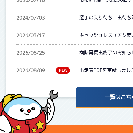
令和9年度「SG第30回
2026/07/10
選手の入り待ち・出待ち
2024/07/03
キャッシュレス（アシ夢
2026/03/17
横断幕掲出終了のお知ら
2026/06/25
出走表PDFを更新しまし
2026/08/09
NEW
一覧はこち