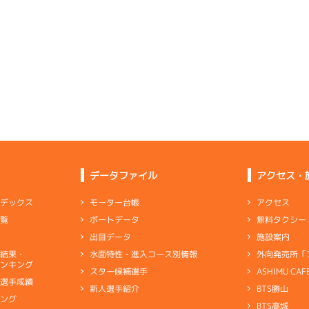
データファイル
アクセス・
アクセス
モーター台帳
ンデックス
無料タクシー
ボートデータ
一覧
施設案内
出目データ
外向発売所「
水面特性・進入コース別情報
選結果・
ンキング
ASHIMU CAF
スター候補選手
別選手成績
BTS勝山
新人選手紹介
キング
BTS高城