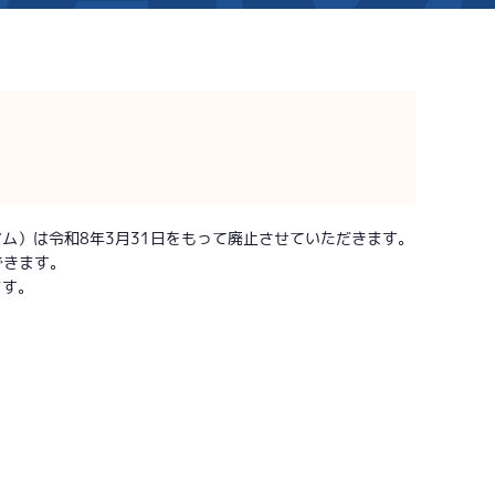
新着情報
芦屋サンライズメンバーズ
イベント情報（本場）
キャッシュレス会員｢アシ夢カー
BTS勝山
BTS情報
メールマガジン
時刻表
BTS高城
）は令和8年3月31日をもって廃止させていただきます。
できます。
電話投票キャンペーン
TEL情報
BTS金峰
ます。
ス」
BTS日向
BTS天文館