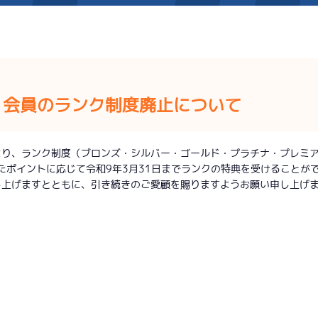
施設案内
）会員のランク制度廃止について
得点率ランキング
新人選手紹介
アクセス
選手コメント
無料タクシー・無料バス
り、ランク制度（ブロンズ・シルバー・ゴールド・プラチナ・プレミアム
たポイントに応じて令和9年3月31日までランクの特典を受けることが
企画番組
施設案内
上げますとともに、引き続きのご愛顧を賜りますようお願い申し上げ
ース別情報
外向発売所「アシ夢テラ
ASHIMU CAFE