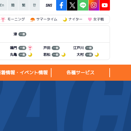
SNS
モーニング
サマータイム
ナイター
女子戦
津
一般
江戸川
鳴門
戸田
一般
一般
一般
丸亀
若松
大村
一般
一般
一般
新着情報・イベント情報
各種サービス
新着情報・
各種サービス
イベント情報