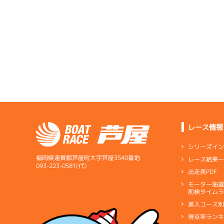
レース情報
シリーズイ
福岡県遠賀郡芦屋町大字芦屋3540番地
レース結果
093-223-0581(代)
出走表PDF
モーター抽
前検タイムラ
進入コース
得点率ラン