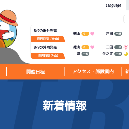
Language
8/9の場外発売
徳山
戸田
ＧⅠ
一般
10:00
開門時間
徳山
三国
8/9の外向発売
ＧⅠ
一般
住之江
津
一般
一般
7:00
開門時間
アクセス・施設案内
開催日程
新着情報
アクセス・