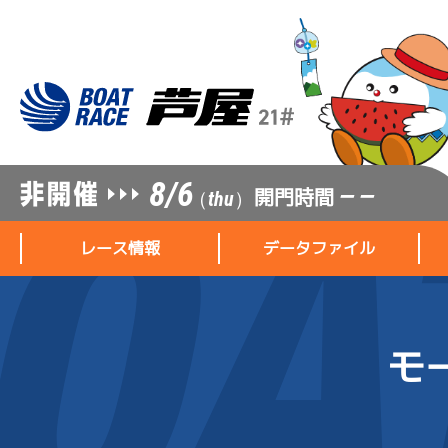
8/6
開門時間
— —
（thu）
レース情報
データファイル
モ
レース情報
データファイル