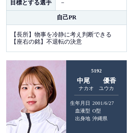
目標とする選手
－
自己PR
【長所】物事を冷静に考え判断できる
【座右の銘】不退転の決意
5192
中尾 優香
ナカオ ユウカ
生年月日
2001/6/27
血液型
O型
出身地
沖縄県