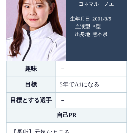
ヨネマル ノエ
生年月日
2001/8/5
血液型
A型
出身地
熊本県
趣味
－
目標
5年でA1になる
目標とする選手
－
自己PR
【長所】元気なところ