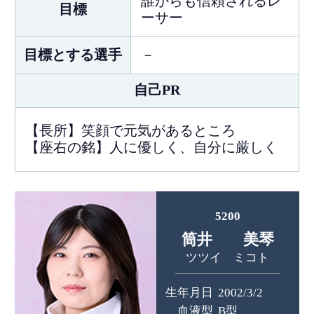
誰からも信頼されるレ
目標
ーサー
目標とする選手
－
自己PR
【長所】笑顔で元気があるところ
【座右の銘】人に優しく、自分に厳しく
5200
筒井 美琴
ツツイ ミコト
生年月日
2002/3/2
血液型
B型