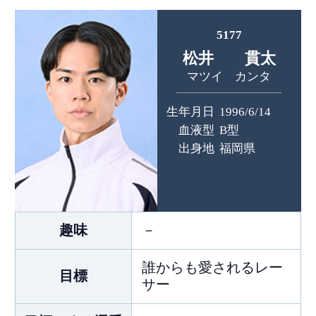
5177
松井 貫太
マツイ カンタ
生年月日
1996/6/14
血液型
B型
出身地
福岡県
趣味
－
誰からも愛されるレー
目標
サー