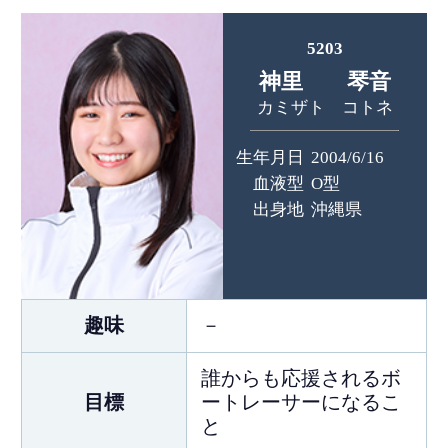
5203
神里 琴音
カミザト コトネ
生年月日
2004/6/16
血液型
O型
出身地
沖縄県
趣味
－
誰からも応援されるボ
目標
ートレーサーになるこ
と