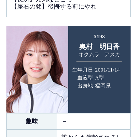
【座右の銘】後悔する前にやれ
5198
奥村 明日香
オクムラ アスカ
生年月日
2001/11/14
血液型
A型
出身地
福岡県
趣味
－