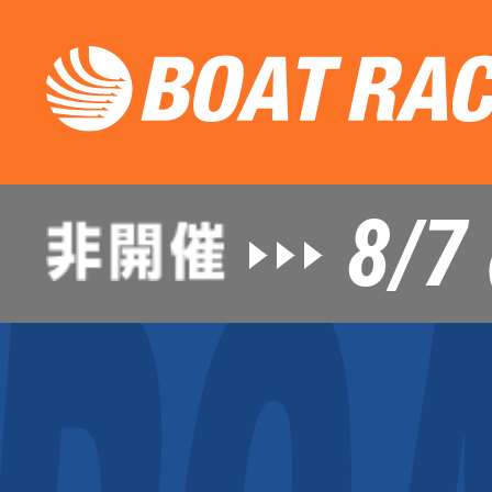
8/7
（