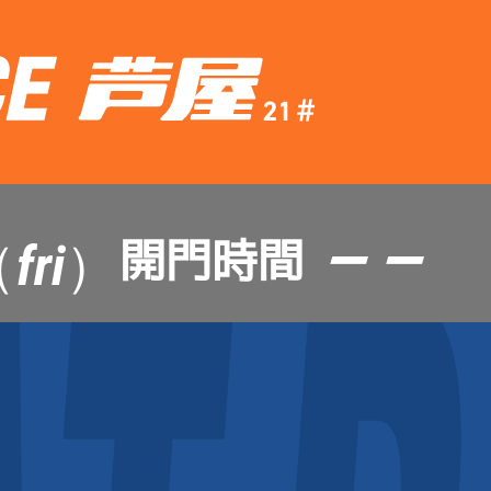
— —
開門時間
fri）