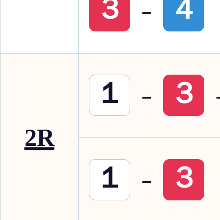
-
３
４
-
１
３
2R
-
１
３