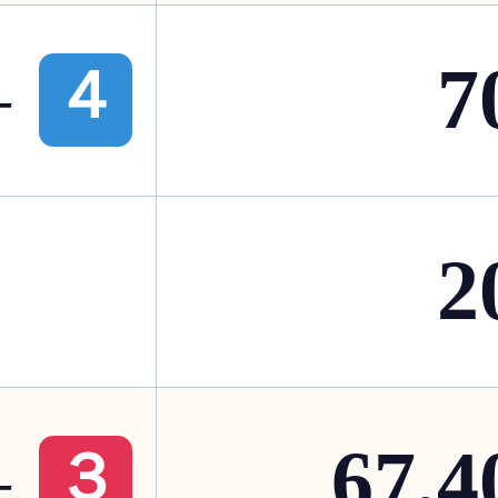
7
-
４
2
67,4
-
３