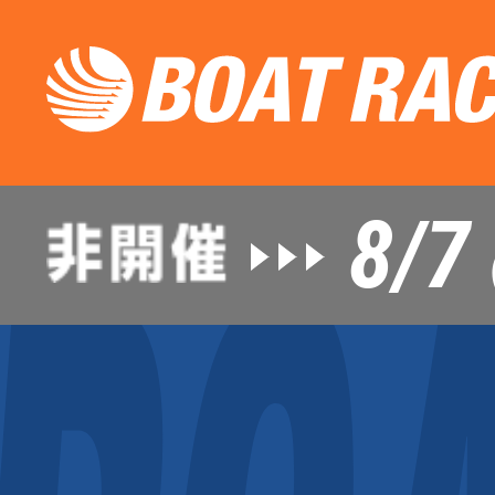
8/7
（