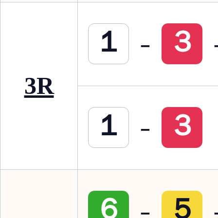
-
１
３
3R
-
１
３
-
６
５