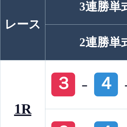
3連勝単
レース
2連勝単
-
３
４
1R