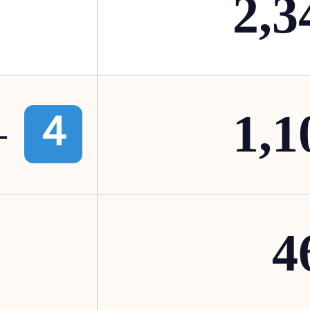
2,3
1,1
-
４
4