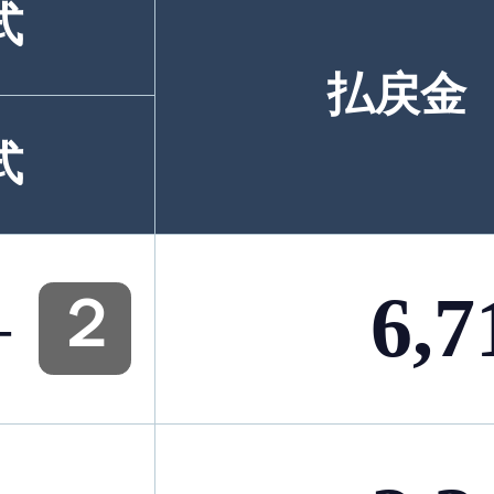
式
払戻金
式
6,7
-
２