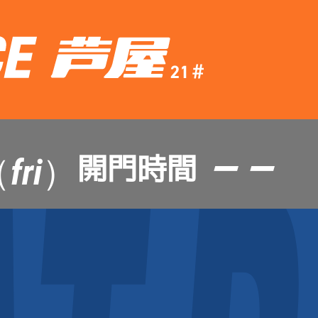
— —
開門時間
fri）