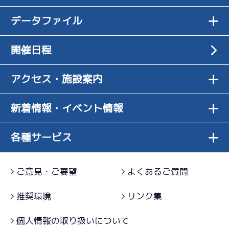
２日目
5
.11
１
11R
ずまず
-
-
-
データファイル
-
予選特選
差 し
出口で進んで
-
08/05
いるし全体的
4
.09
５
1R
最終日
3
.12
２
12R
開催日程
にいい
グリップが良
サンライズＶ戦
07/25
優勝戦
くトータルで
３日目
3
.15
２
8R
もいい
アクセス・施設案内
中堅上位を楽にクリアして地元ベスト６に成
予選
短評
功
2
.17
２
2R
新着情報・イベント情報
電気
…
電気一式
キャブ
…
キャブレタ
ピストン
…
ピストン
調整失敗。バ
サンライズＷ戦
リング
…
ピストンリング
シリンダ
…
シリンダケース
07/26
ランス型に戻
シャフト
…
クランクシャフト
ペラ
…
プロペラ
４日目
4
.14
４
各種サービス
6R
していく
ギヤ
…
ギヤケース
キャリボ
…
キャリアボデー
予選
3
.14
４
1R
ご意見・ご要望
よくあるご質問
水準十分ある
サンライズＶ戦
07/27
がロスをなく
５日目
推奨環境
リンク集
4
.12
２
10R
したい
準優勝戦
個人情報の取り扱いについて
-
-
-