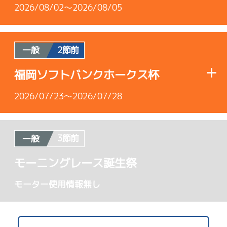
2026/08/02～2026/08/05
2節前
一般
使用者情報
福岡ソフトバンクホークス杯
A1
/
4072
2026/07/23～2026/07/28
森永 淳
7.12
全国勝率
3節前
一般
使用者情報
7.61
当地勝率
モーニングレース誕生祭
B1
/
4336
Ｂ
モーター使用情報無し
前節評価
松田 竜馬
4.70
全国勝率