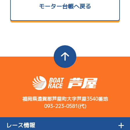
モーター台帳へ戻る
5.20
当地勝率
コース
ST
着順
開催日
レース
選手コメント
決まり手
Ａ
前節評価
1
.07
１
5R
伸び型だが周
サンライズＺ戦
逃 げ
08/02
回を重ねると
初日
4
.15
１
12R
足落ち
ドリームレース
まくり差し
コース
ST
着順
5
.16
３
4R
開催日
レース
選手コメント
出足寄りだが
決まり手
サンライズＹ戦
08/03
伸びもまあま
-
-
-
２日目
2
.19
４
-
10R
あいい
ハッキリしな
-
07/23
予選特賞
い。比較は似
初日
1
.10
１
福岡県遠賀郡芦屋町大字芦屋3540番地
7R
た感じ
1
.07
１
4R
093-223-0581(代)
予選
逃 げ
出足の進みが
サンライズＹ戦
逃 げ
08/04
良く伸びも悪
6
.14
４
1R
３日目
2
.11
１
11R
くない
重グリップ系
サンライズＶ戦
レース情報
07/24
準優勝戦
差 し
でいって、ま