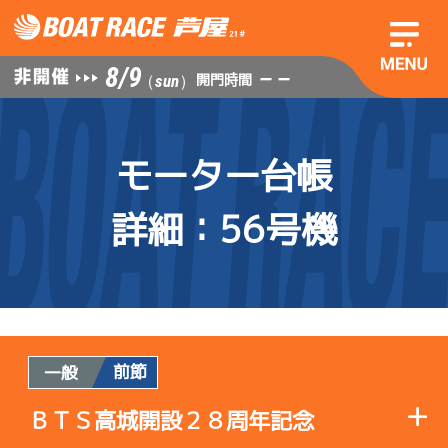
8/9
— —
開門時間
（sun）
モーター台帳
詳細
：56号機
前節
一般
ＢＴＳ高城開設２８周年記念