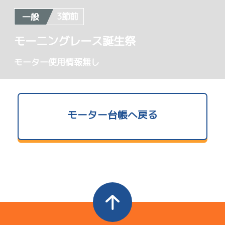
6.14
全国勝率
3節前
一般
使用者情報
4.33
当地勝率
モーニングレース誕生祭
コース
ST
着順
開催日
レース
選手コメント
A1
/
3918
決まり手
Ｂ
モーター使用情報無し
前節評価
深井 利寿
5
.18
３
2R
軽快さがある
サンライズＷ戦
08/10
し普通はあり
初日
3
.02
３
6.70
7R
全国勝率
そう
予選
モーター台帳へ戻る
6.95
当地勝率
コース
ST
着順
展開のアヤが続き予選敗退したが足は中堅上
開催日
レース
選手コメント
短評
決まり手
位
Ａ
前節評価
5
.15
４
6R
電気
…
電気一式
キャブ
…
キャブレタ
ピストン
…
ピストン
可もなく不可
予選
リング
…
ピストンリング
シリンダ
…
シリンダケース
08/02
もなくって感
シャフト
…
クランクシャフト
ペラ
…
プロペラ
初日
2
.15
５
12R
じかな
ギヤ
…
ギヤケース
キャリボ
…
キャリアボデー
ドリームレース
コース
ST
着順
1
.11
１
4R
開催日
レース
選手コメント