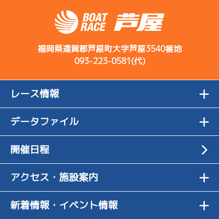
足は悪くない
決まり手
サンライズＹ戦
逃 げ
08/03
が流れが良く
1
.17
５
4R
２日目
4
.24
５
11R
ない
班では行き
サンライズＹ戦
07/23
予選特選
足、伸びは一
初日
4
.10
１
福岡県遠賀郡芦屋町大字芦屋3540番地
12R
緒ぐらい
6
.05
３
6R
093-223-0581(代)
ドリームレース
恵まれ
※機は間違い
一般
08/04
ないがリズム
4
.14
３
3R
３日目
-
-
-
乗れず
足は出足寄り
-
サンライズＸ戦
レース情報
07/24
-
で伸びは苦し
２日目
2
.20
２
9R
いかな
1
.10
１
5R
データファイル
予選特賞
ペラ叩いてし
サンライズＺ戦
逃 げ
08/05
っかり反応が
5
.15
３
5R
最終日
6
.12
４
9R
開催日程
出ている
出足寄りで２
サンライズＺ戦
07/25
アシ夢特選
日目が一番よ
３日目
6
.14
５
12R
かった
アクセス・施設案内
完全な出足型で出口からググっと加速した
短評
予選特選
-
-
-
新着情報・イベント情報
電気
…
電気一式
キャブ
…
キャブレタ
ピストン
…
ピストン
-
止め気味でい
リング
…
ピストンリング
シリンダ
…
シリンダケース
-
07/26