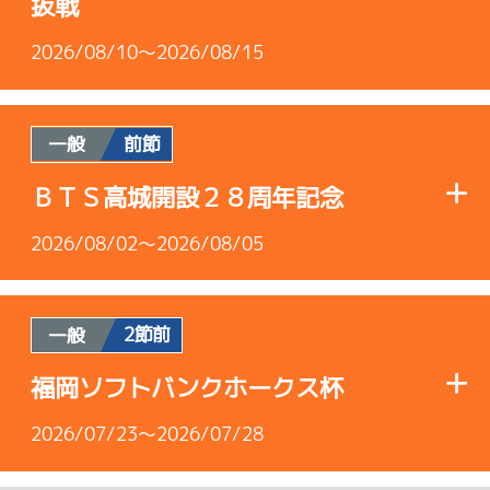
抜戦
2026/08/10～2026/08/15
前節
一般
使用者情報
ＢＴＳ高城開設２８周年記念
B1
/
5338
2026/08/02～2026/08/05
香月 大輝
4.63
全国勝率
2節前
一般
使用者情報
2.88
当地勝率
福岡ソフトバンクホークス杯
A1
/
3740
Ｂ
2026/07/23～2026/07/28
前節評価
大澤 普司