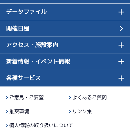
-
-
-
２日目
-
-
-
-
いい
悪くない。気
-
-
データファイル
07/14
-
になるところ
初日
3
.16
転
8R
はない
5
.11
４
2R
予選
開催日程
出足、ターン
サンライズＷ戦
07/25
回りが良く進
2
.15
４
4R
３日目
1
.15
４
7R
んでいる
離れから鳴く
アクセス・施設案内
サンライズＹ戦
07/15
予選
し伸びも少し
２日目
4
.06
４
9R
弱い
6
.14
４
3R
新着情報・イベント情報
予選特賞
グリップが甘
サンライズＸ戦
07/26
い。回り過ぎ
6
.12
４
3R
４日目
4
.20
４
各種サービス
10R
ですね
下がる感じは
サンライズＸ戦
07/16
予選特賞
ないし悪くな
３日目
-
-
-
いです
3
.19
１
-
6R
ご意見・ご要望
よくあるご質問
-
レース足が良
一般
まくり
07/27
かった状態に
5
.29
４
2R
５日目
推奨環境
リンク集
5
.21
５
10R
戻す
伸び切ればい
サンライズＷ戦
07/17
準優勝戦
いが中間速が
４日目
個人情報の取り扱いについて
1
.13
２
7R
良くない
2
.18
６