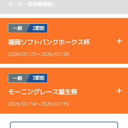
モーター使用情報無し
2節前
一般
福岡ソフトバンクホークス杯
2026/07/23～2026/07/28
3節前
一般
使用者情報
モーニングレース誕生祭
B1
/
4694
2026/07/14～2026/07/19
高田 綾
4.37
全国勝率