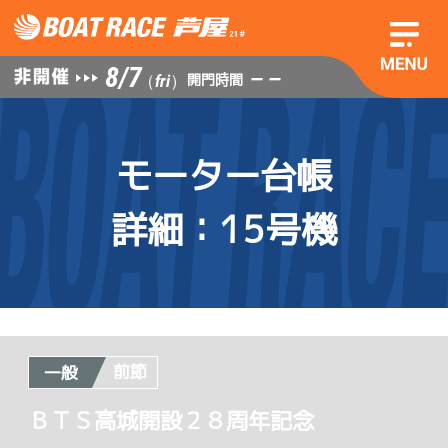
8/7
— —
開門時間
（fri）
モーター台帳
詳細
：15号機
前節
一般
ＢＴＳ高城開設２８周年記念