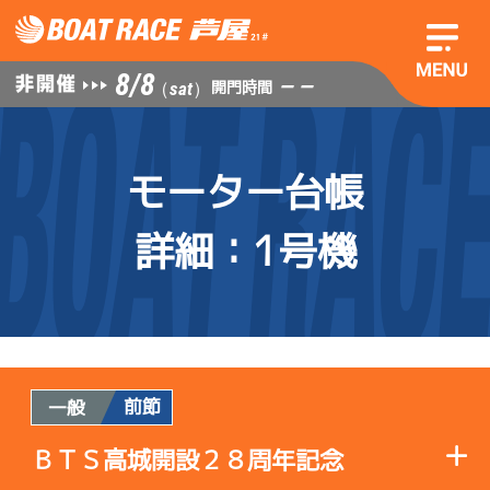
8/8
— —
開門時間
（sat）
モーター台帳
詳細
：1号機
前節
一般
ＢＴＳ高城開設２８周年記念