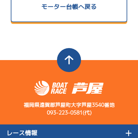
使用者情報
モーター台帳へ戻る
5.00
当地勝率
コース
ST
着順
開催日
レース
選手コメント
B1
/
4835
決まり手
Ｃ
前節評価
橋本 明
-
-
-
-
ヤバいなとい
-
08/02
う感じではな
初日
1
.12
２
5.21
9R
全国勝率
かった
予選特賞
4.66
当地勝率
コース
ST
着順
3
.23
６
6R
開催日
レース
選手コメント
自分が下手な
決まり手
予選
08/03
Ｂ
前節評価
だけでレース
6
.15
３
4R
２日目
3
.18
６
12R
はできる
前検としては
サンライズＹ戦
07/23
予選特選
普通ぐらいの
初日
-
-
-
福岡県遠賀郡芦屋町大字芦屋3540番地
感触
5
.22
６
-
3R
093-223-0581(代)
-
上とは差があ
サンライズＸ戦
08/04
コース
ST
着順
るけど足は悪
1
.10
４
3R
３日目
開催日
レース
選手コメント
-
-
-
くない
特徴はないけ
決まり手
-
サンライズＸ戦
レース情報
07/24
-
ど全体的にそ