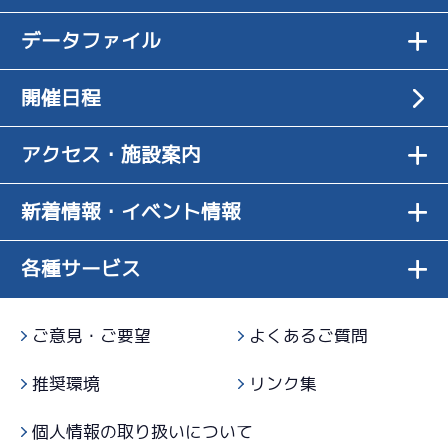
-
-
-
２日目
3
.17
転
-
12R
こそこ
めっちゃ下が
1
.25
１
1R
-
データファイル
07/14
予選特選
成績は悪いけ
る感じではな
サンライズＶ戦
逃 げ
初日
08/05
5
.06
５
7R
ど普通ぐらい
かった
最終日
足そのものは水準十分だが、乗りづらさを露
3
.14
４
6R
予選
短評
開催日程
はある
呈
一般
2
.20
３
2R
電気
…
電気一式
キャブ
…
キャブレタ
ピストン
…
ピストン
ターンで進ま
アクセス・施設案内
サンライズＷ戦
２日目負傷帰郷。特徴はないがレースできる
リング
…
ピストンリング
シリンダ
…
シリンダケース
07/15
短評
ず横流れして
足
シャフト
…
クランクシャフト
ペラ
…
プロペラ
２日目
3
.17
６
6R
いた
ギヤ
…
ギヤケース
キャリボ
…
キャリアボデー
新着情報・イベント情報
電気
…
電気一式
キャブ
…
キャブレタ
ピストン
…
ピストン
予選
リング
…
ピストンリング
シリンダ
…
シリンダケース
-
-
-
シャフト
…
クランクシャフト
ペラ
…
プロペラ
-
各種サービス
立ち上がりが
ギヤ
…
ギヤケース
キャリボ
…
キャリアボデー
-
07/16
悪いし乗りづ
３日目
4
.10
６
8R
らい
ご意見・ご要望
よくあるご質問
予選
3
.16
３
2R
推奨環境
リンク集
回転不足で足
サンライズＷ戦
07/17
になっていな
４日目
個人情報の取り扱いについて
4
.14
６
10R
かった