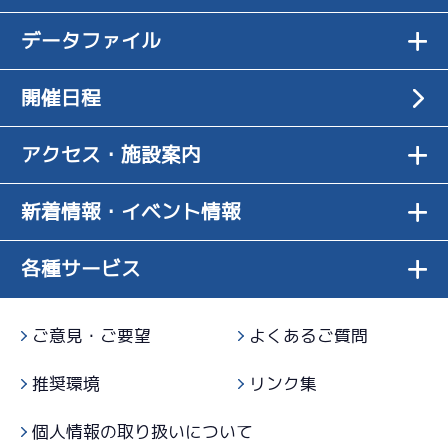
２日目
5
.11
１
11R
ずまず
-
-
-
データファイル
-
予選特選
差 し
出口で進んで
-
08/05
いるし全体的
4
.09
５
1R
最終日
3
.12
２
12R
開催日程
にいい
グリップが良
サンライズＶ戦
07/25
優勝戦
くトータルで
３日目
3
.15
２
8R
もいい
アクセス・施設案内
中堅上位を楽にクリアして地元ベスト６に成
予選
短評
功
2
.17
２
2R
新着情報・イベント情報
電気
…
電気一式
キャブ
…
キャブレタ
ピストン
…
ピストン
調整失敗。バ
サンライズＷ戦
リング
…
ピストンリング
シリンダ
…
シリンダケース
07/26
ランス型に戻
シャフト
…
クランクシャフト
ペラ
…
プロペラ
４日目
4
.14
４
各種サービス
6R
していく
ギヤ
…
ギヤケース
キャリボ
…
キャリアボデー
予選
3
.14
４
1R
ご意見・ご要望
よくあるご質問
水準十分ある
サンライズＶ戦
07/27
がロスをなく
５日目
推奨環境
リンク集
4
.12
２
10R
したい
準優勝戦
個人情報の取り扱いについて
-
-
-