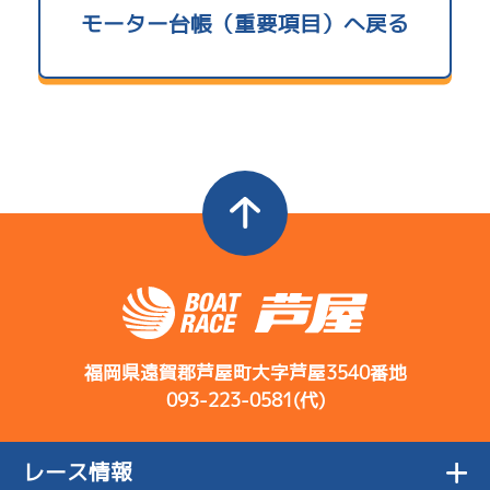
モーター台帳（重要項目）へ戻る
5.20
当地勝率
コース
ST
着順
開催日
レース
選手コメント
決まり手
Ａ
前節評価
1
.07
１
5R
伸び型だが周
サンライズＺ戦
逃 げ
08/02
回を重ねると
初日
4
.15
１
12R
足落ち
ドリームレース
まくり差し
コース
ST
着順
5
.16
３
4R
開催日
レース
選手コメント
出足寄りだが
決まり手
サンライズＹ戦
08/03
伸びもまあま
-
-
-
２日目
2
.19
４
-
10R
あいい
ハッキリしな
-
07/23
予選特賞
い。比較は似
初日
1
.10
１
福岡県遠賀郡芦屋町大字芦屋3540番地
7R
た感じ
1
.07
１
4R
093-223-0581(代)
予選
逃 げ
出足の進みが
サンライズＹ戦
逃 げ
08/04
良く伸びも悪
6
.14
４
1R
３日目
2
.11
１
11R
くない
重グリップ系
サンライズＶ戦
レース情報
07/24
準優勝戦
差 し
でいって、ま