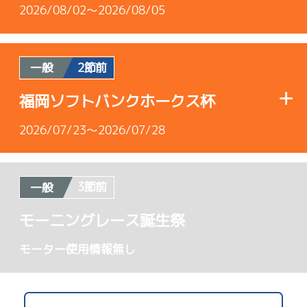
2026/08/02～2026/08/05
2節前
一般
使用者情報
福岡ソフトバンクホークス杯
A1
/
4072
2026/07/23～2026/07/28
森永 淳
7.12
全国勝率
3節前
一般
使用者情報
7.61
当地勝率
モーニングレース誕生祭
B1
/
4336
Ｂ
モーター使用情報無し
前節評価
松田 竜馬
4.70
全国勝率