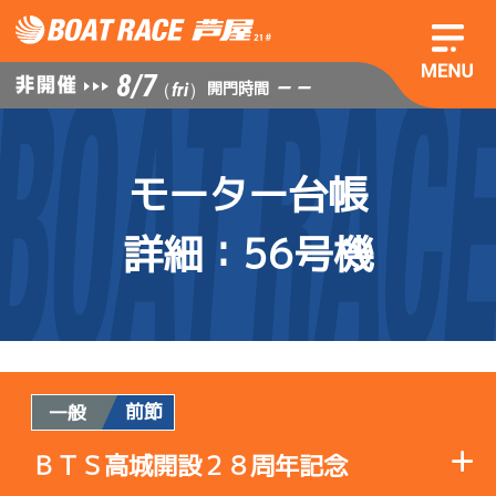
8/7
— —
開門時間
（fri）
モーター台帳
詳細
：56号機
前節
一般
ＢＴＳ高城開設２８周年記念