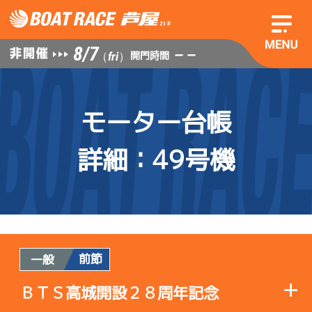
8/7
— —
開門時間
（fri）
モーター台帳
詳細
：49号機
前節
一般
ＢＴＳ高城開設２８周年記念