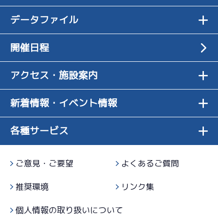
2
.15
１
6R
２日目
-
-
-
弱め
新燃料は初め
4
.11
３
-
5R
予選
まくり
データファイル
07/14
-
準優に入ると
てで全く分か
サンライズＺ戦
初日
08/05
-
-
-
足の差を感じ
らない
6
.16
６
-
2R
最終日
2
.17
５
10R
開催日程
ました
-
※中堅域。全
サンライズＷ戦
07/25
選抜戦
体的な上積み
4
.12
５
5R
３日目
3
.06
６
11R
が必要
舟も返ってき
アクセス・施設案内
サンライズＺ戦
07/15
極端に下がる感じではないが全体的に非力感
短評
予選特選
たし足は悪く
２日目
3
.13
６
9R
なさそう
-
-
-
新着情報・イベント情報
電気
…
電気一式
キャブ
…
キャブレタ
ピストン
…
ピストン
-
予選特賞
※本体整備を
リング
…
ピストンリング
シリンダ
…
シリンダケース
-
07/26
施すが変わら
5
.05
４
シャフト
…
クランクシャフト
ペラ
…
プロペラ
6R
４日目
1
.24
２
各種サービス
8R
ず非力
ギヤ
…
ギヤケース
キャリボ
…
キャリアボデー
特徴がないし
予選
07/16
予選
乗りづらさが
３日目
4
.13
５
11R
ある
4
.07
２
4R
ご意見・ご要望
よくあるご質問
予選特選
※普通で相手
サンライズＹ戦
07/27
次第では戦え
2
.21
６
3R
５日目
推奨環境
リンク集
6
.06
６
9R
る感じ
最初に比べれ
サンライズＸ戦
07/17
一般
ば乗れるよう
４日目
個人情報の取り扱いについて
-
-
-
になった