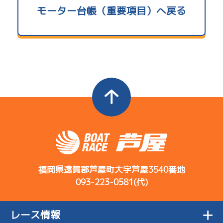
使用者情報
モーター台帳（重要項目）へ戻る
0.00
当地勝率
コース
ST
着順
開催日
レース
選手コメント
B2
/
3645
決まり手
Ｃ
前節評価
淺田 千亜希
4
.27
３
3R
ひいき目で見
サンライズＸ戦
08/02
て一緒ぐらい
初日
1
.15
１
5.18
8R
全国勝率
かな
予選
逃 げ
5.58
当地勝率
コース
ST
着順
-
-
-
開催日
レース
選手コメント
-
初日としては
決まり手
-
08/03
Ｃ
前節評価
レースできる
5
.13
２
1R
２日目
5
.10
２
8R
感じ
※前回の淺田
サンライズＶ戦
07/23
予選
千亜希は中堅
初日
2
.16
４
福岡県遠賀郡芦屋町大字芦屋3540番地
7R
レベル
5
.20
４
2R
093-223-0581(代)
予選
バランス系で
サンライズＷ戦
08/04
コース
ST
着順
機率以上に動
5
.06
５
4R
３日目
開催日
レース
選手コメント
2
.19
４
12R
いている
※抜け出せば
決まり手
サンライズＹ戦
レース情報
07/24
準優勝戦
いいが競ると