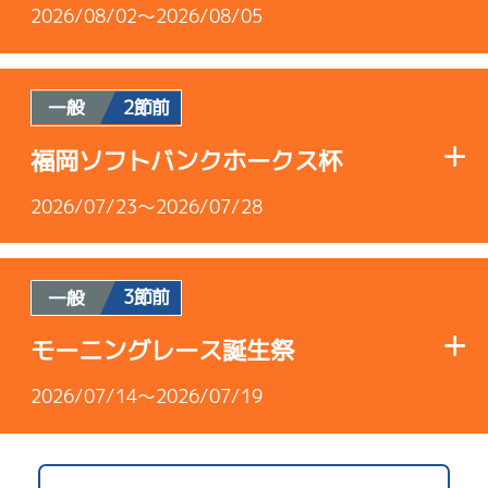
2026/08/02～2026/08/05
2節前
一般
使用者情報
福岡ソフトバンクホークス杯
B1
/
3406
2026/07/23～2026/07/28
中里 英夫
5.43
全国勝率
3節前
一般
使用者情報
5.14
当地勝率
モーニングレース誕生祭
B1
/
3834
Ｄ
2026/07/14～2026/07/19
前節評価
細川 明人
4.11
全国勝率