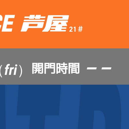
— —
開門時間
fri）