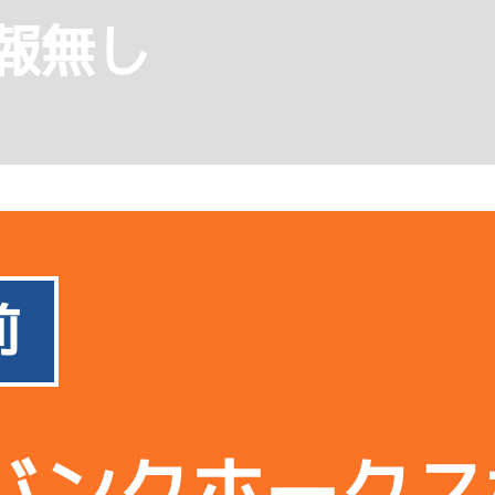
報無し
前
バンクホークス