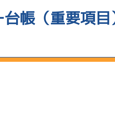
全国
使用者情報
ー台帳（重要項目
当地
前節
樫