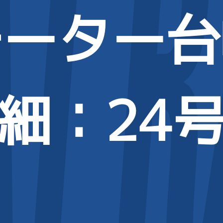
モーター台
細
：24