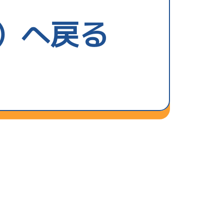
勝率
）へ戻る
5.33
勝率
B1
/
5334
Ｃ
評価
葉 新心