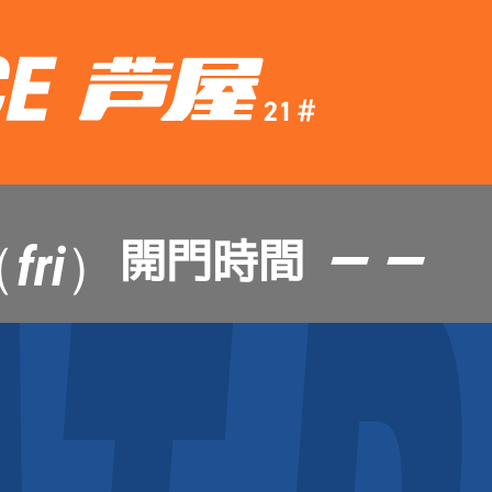
— —
開門時間
fri）