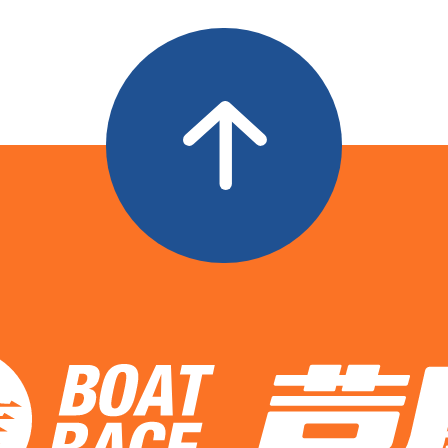
全国
当地
コース
ST
決まり手
前節
5
.25