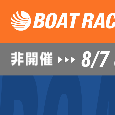
8/7
（