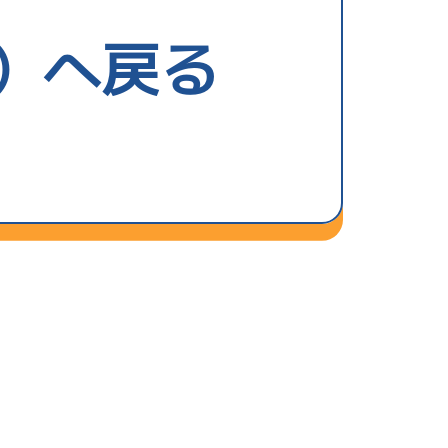
勝率
）へ戻る
5.00
勝率
A2
/
4823
Ｃ
評価
村 桃佳