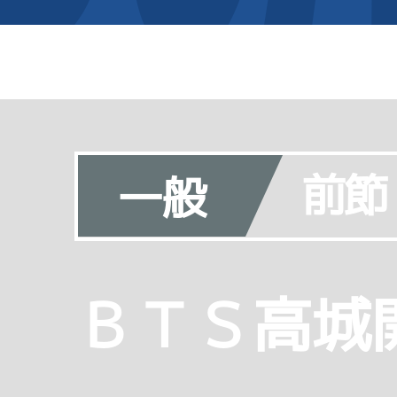
前節
一般
ＢＴＳ高城