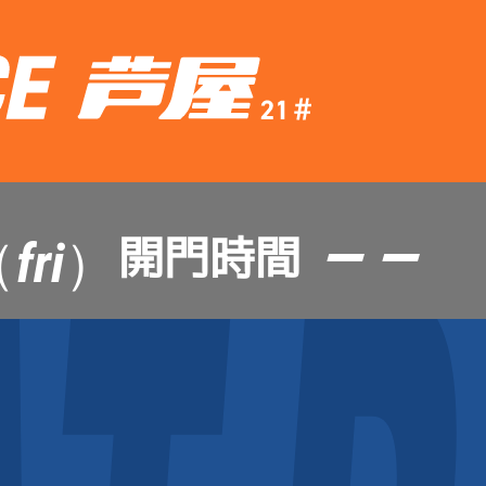
— —
開門時間
fri）