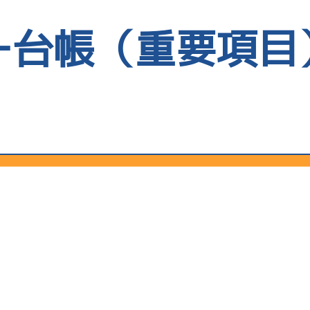
全国
使用者情報
ー台帳（重要項目
当地
前節
中