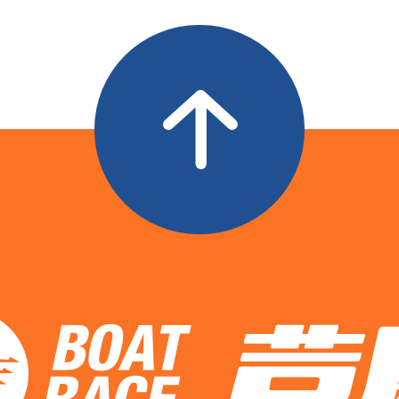
全国
当地
コース
ST
決まり手
前節
2
.11