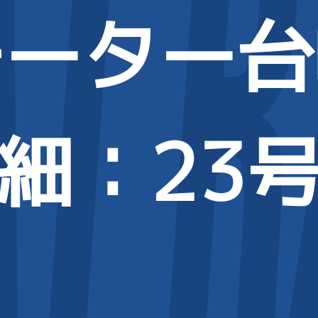
モーター台
細
：23