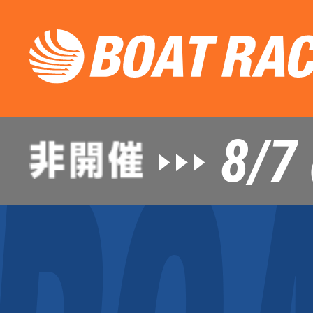
8/7
（