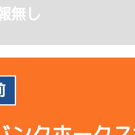
報無し
前
バンクホークス