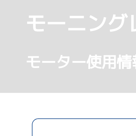
モーニング
モーター使用情