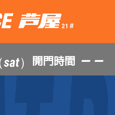
— —
開門時間
sat）