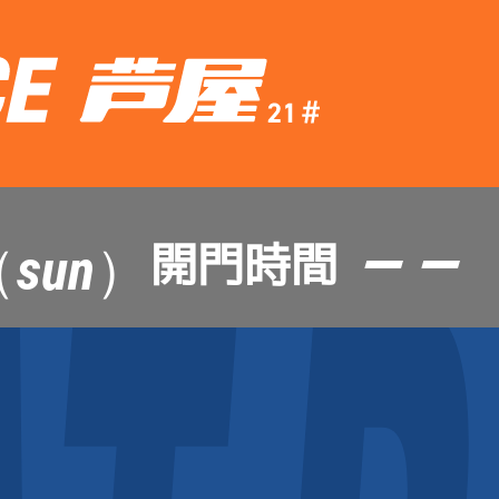
— —
開門時間
sun）