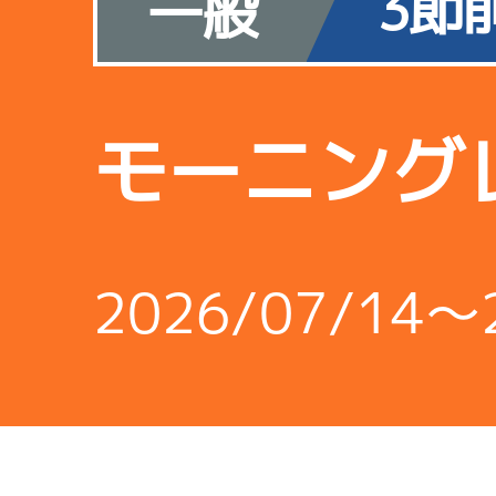
3節
一般
モーニング
2026/07/14～