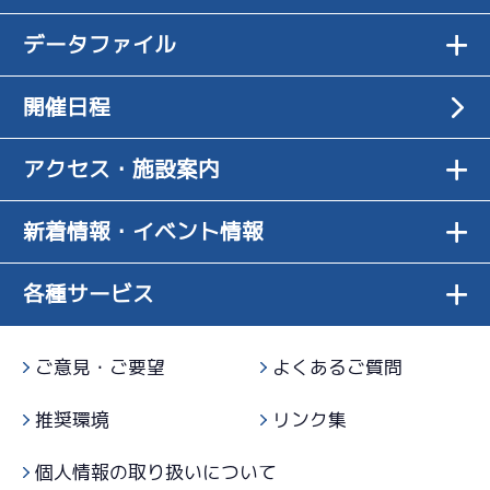
1
.16
２
4R
伸びは良さそ
-
-
-
サンライズＹ戦
データファイル
07/14
-
足はいい。特
う。レースで
-
初日
08/05
5
.08
３
12R
にバックの足
どうか
最終日
1
.12
１
12R
ドリームレース
開催日程
は節一
優勝戦
逃 げ
4
.08
２
2R
伸びはいい。
アクセス・施設案内
サンライズＷ戦
伸び寄りから好バランス型に仕上げて当地４
07/15
短評
乗り心地を合
Ｖ
２日目
6
.02
３
9R
わせる
新着情報・イベント情報
電気
…
電気一式
キャブ
…
キャブレタ
ピストン
…
ピストン
予選特賞
リング
…
ピストンリング
シリンダ
…
シリンダケース
3
.19
２
シャフト
…
クランクシャフト
ペラ
…
プロペラ
3R
各種サービス
伸びはいいけ
ギヤ
…
ギヤケース
キャリボ
…
キャリアボデー
サンライズＸ戦
07/16
ど出足は少し
３日目
-
-
-
甘い
-
ご意見・ご要望
よくあるご質問
-
1
.17
１
5R
推奨環境
リンク集
走り出せばい
サンライズＺ戦
逃 げ
07/17
いし、足はい
４日目
個人情報の取り扱いについて
2
.13
２
11R
い部類