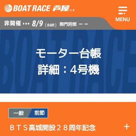
8/9
— —
開門時間
（sun）
モーター台帳
詳細
：4号機
前節
一般
ＢＴＳ高城開設２８周年記念