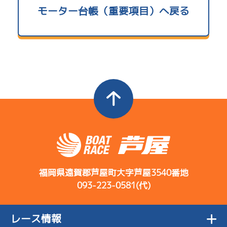
使用者情報
モーター台帳（重要項目）へ戻る
コース
ST
着順
開催日
レース
選手コメント
A1
/
4762
決まり手
藤原 啓史朗
4
.08
１
2R
足は問題な
サンライズＷ戦
まくり
08/02
い。乗り心地
初日
3
.11
２
7.23
12R
全国勝率
を求める
ドリームレース
7.83
当地勝率
6
.10
３
6R
行き足から伸
予選
08/03
Ｂ
前節評価
び系で好きな
２日目
1
.13
１
12R
感じ
予選特選
逃 げ
福岡県遠賀郡芦屋町大字芦屋3540番地
3
.25
１
8R
093-223-0581(代)
行き足、伸び
一般
まくり差し
08/04
コース
ST
着順
は上位。他は
３日目
開催日
レース
選手コメント
1
.16
１
12R
中の上
決まり手
レース情報
準優勝戦
逃 げ