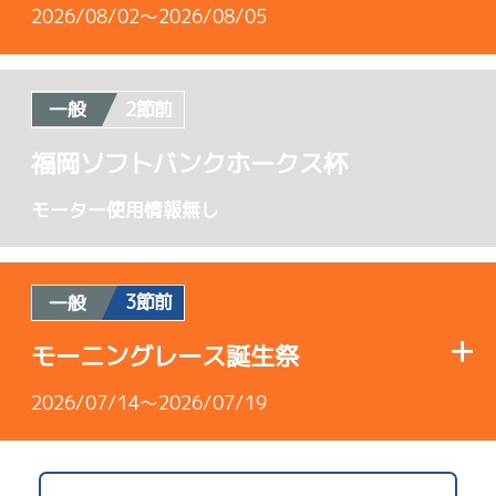
2026/08/02～2026/08/05
2節前
一般
使用者情報
福岡ソフトバンクホークス杯
A1
/
4297
モーター使用情報無し
山田 哲也
6.16
全国勝率
3節前
一般
8.59
当地勝率
モーニングレース誕生祭
Ａ
2026/07/14～2026/07/19
前節評価