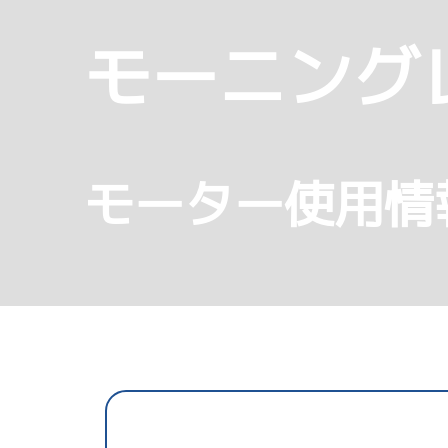
モーニング
モーター使用情