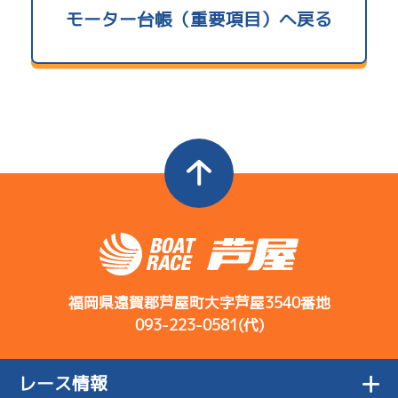
使用者情報
モーター台帳（重要項目）へ戻る
コース
ST
着順
開催日
レース
選手コメント
A2
/
4172
決まり手
森定 晃史
3
.04
４
4R
行き足が重い
サンライズＹ戦
08/02
ので改善して
初日
-
-
-
6.19
全国勝率
いく
-
-
6.50
当地勝率
2
.15
１
1R
行き足はマシ
サンライズＶ戦
抜 き
08/03
Ｂ
前節評価
だけど出足が
２日目
5
.24
３
5R
甘い
サンライズＺ戦
福岡県遠賀郡芦屋町大字芦屋3540番地
2
.27
４
3R
093-223-0581(代)
足と乗り心地
サンライズＸ戦
08/04
コース
ST
着順
のバランス取
３日目
開催日
レース
選手コメント
5
.20
５
12R
りたい
決まり手
レース情報
準優勝戦