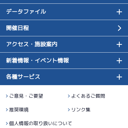
6
.14
６
4R
普通あるしス
3
.21
５
7R
サンライズＹ戦
データファイル
07/14
どの足も普
タートしやす
一般
初日
08/05
3
.14
５
10R
通。もうひと
かった
最終日
5
.11
５
11R
予選特賞
開催日程
押し欲しい
選抜戦
1
.14
２
1R
貰ったままい
アクセス・施設案内
サンライズＶ戦
リズム的なものあるが乗り心地がしっくりこ
07/15
短評
ったけど回転
ず
２日目
5
.12
２
10R
不足
新着情報・イベント情報
電気
…
電気一式
キャブ
…
キャブレタ
ピストン
…
ピストン
予選特賞
リング
…
ピストンリング
シリンダ
…
シリンダケース
6
.15
６
シャフト
…
クランクシャフト
ペラ
…
プロペラ
5R
各種サービス
いろいろ調整
ギヤ
…
ギヤケース
キャリボ
…
キャリアボデー
サンライズＺ戦
07/16
して中堅には
３日目
2
.14
３
12R
なった
ご意見・ご要望
よくあるご質問
予選特選
-
-
-
推奨環境
リンク集
-
足は悪くない
-
07/17
けど乗り心地
４日目
個人情報の取り扱いについて
1
.12
３
9R
がない