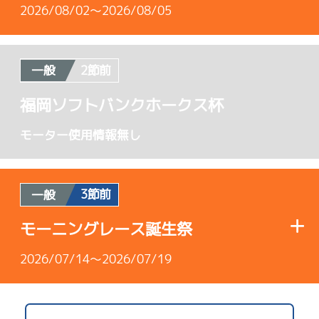
2026/08/02～2026/08/05
2節前
一般
使用者情報
福岡ソフトバンクホークス杯
B1
/
4665
モーター使用情報無し
加藤 啓太
4.06
全国勝率
3節前
一般
4.33
当地勝率
モーニングレース誕生祭
Ｃ
2026/07/14～2026/07/19
前節評価