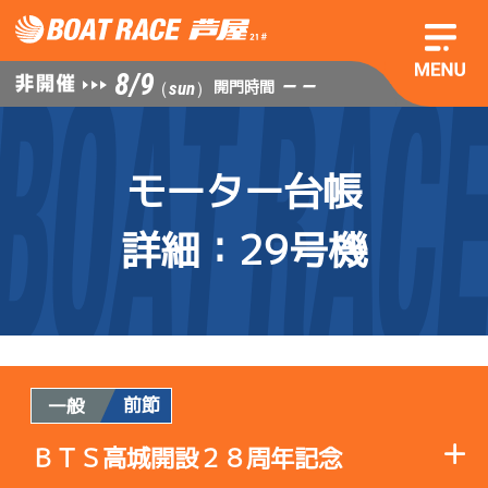
8/9
— —
開門時間
（sun）
モーター台帳
詳細
：29号機
前節
一般
ＢＴＳ高城開設２８周年記念