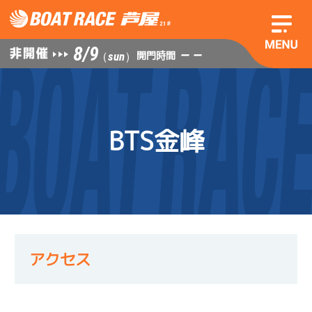
8/9
— —
開門時間
（sun）
BTS金峰
アクセス