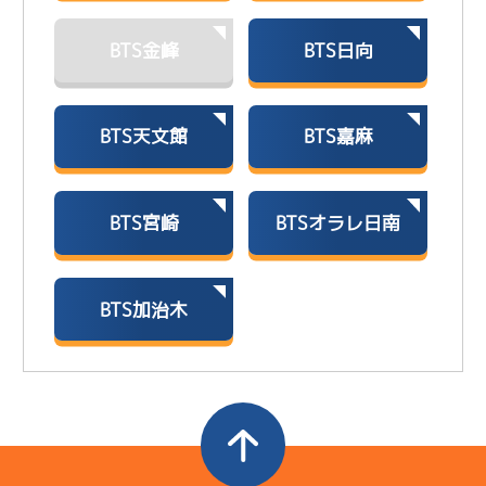
BTS金峰
BTS日向
BTS天文館
BTS嘉麻
BTS宮崎
BTSオラレ日南
BTS加治木