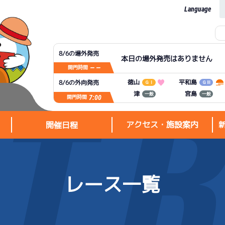
Language
8/6の場外発売
本日の場外発売はありません
— —
開門時間
平和島
徳山
8/6の外向発売
ＧⅠ
ＧⅢ
宮島
津
一般
一般
7:00
開門時間
アクセス・施設案内
開催日程
レース一覧
アクセス・