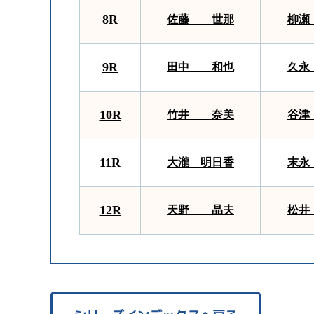
8R
佐藤 世那
柳瀬
9R
田中 和也
久永
10R
竹井 奈美
谷津
11R
大瀧 明日香
末永
12R
天野 晶夫
松井