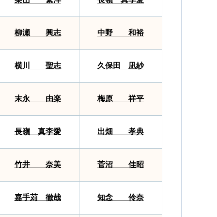
柳瀬 興志
中野 和裕
横川 聖志
久保田 凪紗
末永 由楽
梅原 祥平
長嶺 真李愛
出畑 孝典
竹井 奈美
菅沼 佳昭
嘉手苅 徹哉
知念 伶奈