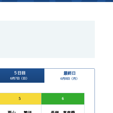
新着情報
芦屋サンライズメンバーズ
イベント情報（本場）
キャッシュレス会員｢アシ夢カー
BTS勝山
BTS情報
メールマガジン
時刻表
BTS高城
電話投票キャンペーン
TEL情報
BTS金峰
５日目
最終日
ス」
BTS日向
6月7日（日）
6月8日（月）
BTS天文館
5
6
栗山 繁洋
長嶺 真李愛