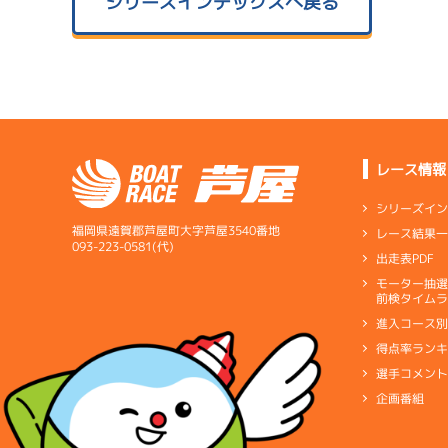
シリーズインデックスへ戻る
レース情報
シリーズイ
福岡県遠賀郡芦屋町大字芦屋3540番地
レース結果
093-223-0581(代)
出走表PDF
モーター抽
前検タイムラ
進入コース
得点率ラン
選手コメン
企画番組