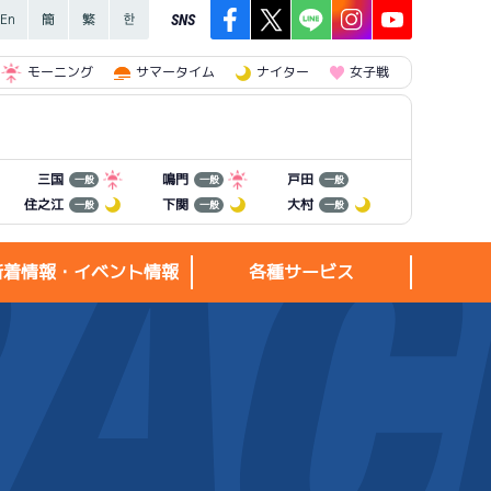
SNS
モーニング
サマータイム
ナイター
女子戦
三国
鳴門
戸田
一般
一般
一般
住之江
下関
大村
一般
一般
一般
新着情報・イベント情報
各種サービス
新着情報・
各種サービス
イベント情報