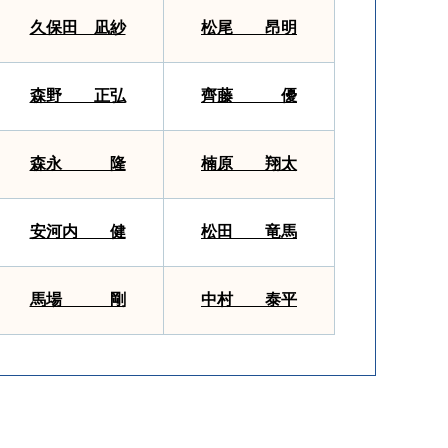
久保田 凪紗
松尾 昂明
森野 正弘
齊藤 優
森永 隆
楠原 翔太
安河内 健
松田 竜馬
馬場 剛
中村 泰平