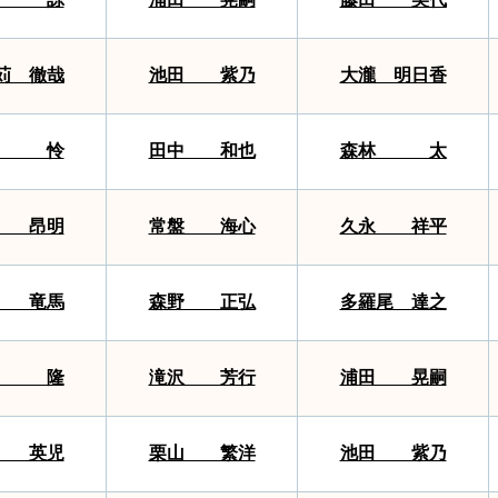
苅 徹哉
池田 紫乃
大瀧 明日香
本 怜
田中 和也
森林 太
 昂明
常盤 海心
久永 祥平
 竜馬
森野 正弘
多羅尾 達之
永 隆
滝沢 芳行
浦田 晃嗣
 英児
栗山 繁洋
池田 紫乃