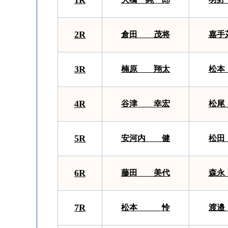
1R
2R
倉田 茂将
嘉手
3R
楠原 翔太
松
4R
谷津 幸宏
松尾
5R
安河内 健
松田
6R
藤田 美代
森
7R
松本 怜
渡邉