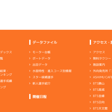
データファイル
アクセス・
アクセス
モーター台帳
ンデックス
無料タクシー
ボートデータ
一覧
施設案内
出目データ
外向発売所「
水面特性・進入コース別情報
選結果・
ンキング
ASHIMU CAF
スター候補選手
別選手成績
BTS勝山
新人選手紹介
キング
BTS高城
ト
BTS金峰
開催日程
BTS日向
BTS天文館