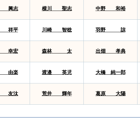
 興志
横川 聖志
中野 和裕
 祥平
川崎 智稔
羽野 諒
 幸宏
森林 太
出畑 孝典
 由楽
渡邉 英児
大橋 純一郎
 友汰
荒井 輝年
葛原 大陽