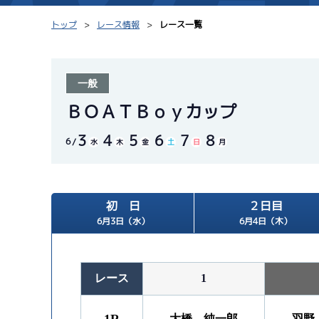
トップ
レース情報
レース一覧
一般
シリーズインデックス
モーター台帳
ＢＯＡＴＢｏｙカップ
3
4
5
6
7
8
レース結果一覧
ボートデータ
6
水
木
金
土
日
月
出走表PDF
出目データ
モーター抽選結果・
初 日
２日目
水面特性・進入コ
前検タイムランキング
6月3日（水）
6月4日（木）
進入コース別選手成績
スター候補選手
レース
1
大橋 純一郎
羽