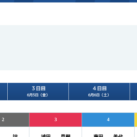
施設案内
得点率ランキング
新人選手紹介
アクセス
選手コメント
無料タクシー・無料バス
企画番組
施設案内
３日目
４日目
ース別情報
外向発売所「アシ夢テラ
6月5日（金）
6月6日（土）
ASHIMU CAFE
2
3
4
野 諒
浦田 晃嗣
藤田 美代