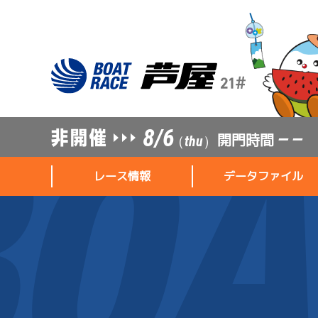
8/6
開門時間
— —
（thu）
レース情報
データファイル
レース情報
データファイル