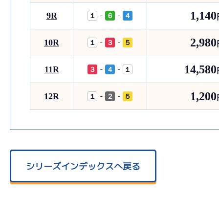
1,140
9R
-
-
１
６
４
2,980
10R
-
-
１
３
５
14,580
11R
-
-
３
４
１
1,200
12R
-
-
１
２
５
シリーズインデックスへ戻る