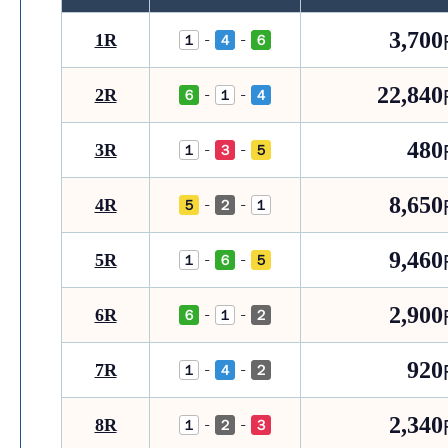
3,700
1R
-
-
１
４
６
22,840
2R
-
-
６
１
４
480
3R
-
-
１
３
５
8,650
4R
-
-
５
２
１
9,460
5R
-
-
１
６
５
2,900
6R
-
-
６
１
２
920
7R
-
-
１
４
２
2,340
8R
-
-
１
２
３