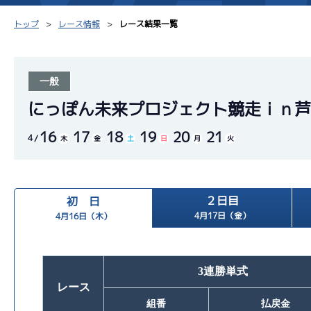
トップ
レース情報
レース結果一覧
一般
シリーズインデックス
モーター台帳
得点率
にっぽん未来プロジェクト競走ｉｎ芦
16
17
18
19
20
21
レース結果一覧
ボートデータ
選手コ
4
木
金
土
日
月
火
出走表PDF
出目データ
企画番
モーター抽選結果・
２日目
初 日
水面特性・進入コース別
前検タイムランキング
4月17日（金）
4月16日（木）
進入コース別選手成績
スター候補選手
3連勝単式
レース
組番
払戻金