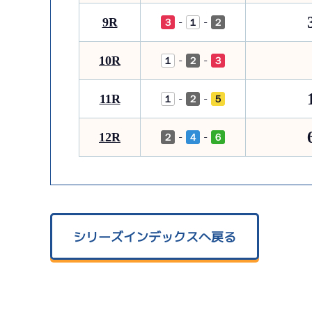
9R
-
-
３
１
２
10R
-
-
１
２
３
11R
-
-
１
２
５
12R
-
-
２
４
６
シリーズインデックスへ戻る