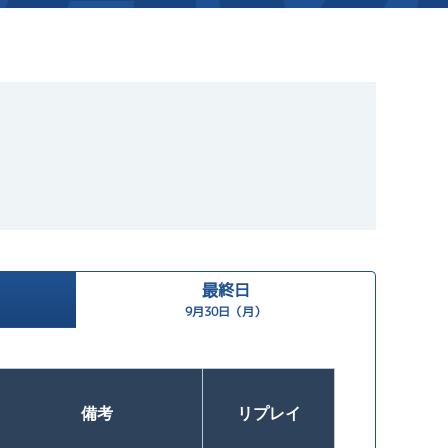
新着情報
芦屋サンライズメンバーズ
イベント情報（本場）
キャッシュレス会員｢アシ夢カー
BTS勝山
BTS情報
メールマガジン
時刻表
BTS高城
電話投票キャンペーン
TEL情報
BTS金峰
最終日
ス」
BTS日向
9月30日（月）
BTS天文館
備考
リプレイ