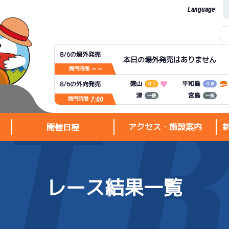
Language
8/6の場外発売
本日の場外発売はありません
— —
開門時間
平和島
徳山
8/6の外向発売
ＧⅠ
ＧⅢ
宮島
津
一般
一般
7:00
開門時間
アクセス・施設案内
開催日程
レース結果一覧
アクセス・