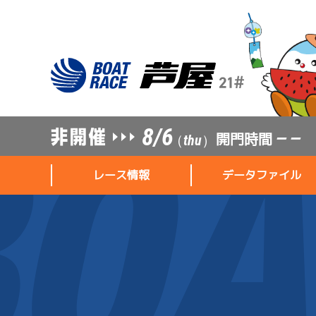
8/6
開門時間
— —
（thu）
レース情報
データファイル
レース情報
データファイル