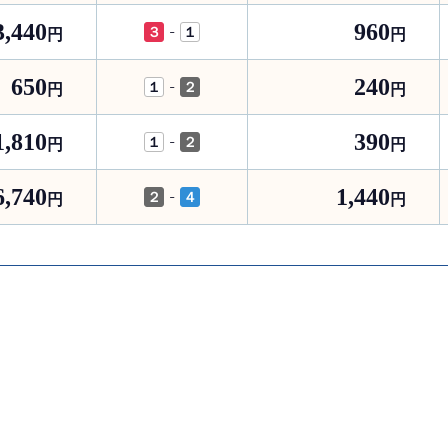
3,440
960
-
３
１
円
円
650
240
-
１
２
円
円
1,810
390
-
１
２
円
円
6,740
1,440
-
２
４
円
円