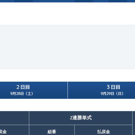
施設案内
得点率ランキング
新人選手紹介
アクセス
選手コメント
無料タクシー・無料バス
企画番組
施設案内
２日目
３日目
ース別情報
外向発売所「アシ夢テラ
9月28日（土）
9月29日（日）
ASHIMU CAFE
2連勝単式
戻金
組番
払戻金