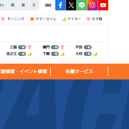
SNS
モーニング
サマータイム
ナイター
女子戦
三国
鳴門
戸田
一般
一般
一般
住之江
下関
大村
一般
一般
一般
新着情報・イベント情報
各種サービス
新着情報・
各種サービス
イベント情報