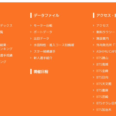
データファイル
アクセス・
アクセス
モーター台帳
ンデックス
無料タクシー
ボートデータ
一覧
施設案内
出目データ
外向発売所「
水面特性・進入コース別情報
選結果・
ンキング
ASHIMU CAF
スター候補選手
別選手成績
BTS勝山
新人選手紹介
キング
BTS高城
ト
BTS金峰
開催日程
BTS日向
BTS天文館
BTS嘉麻
BTS宮崎
BTSオラレ日
BTS加治木