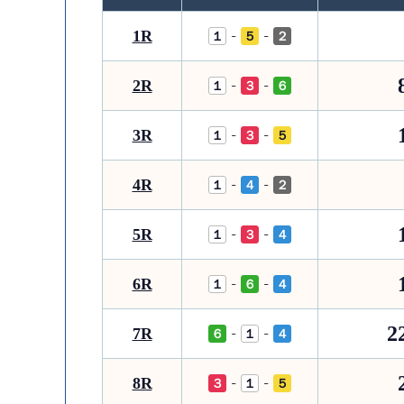
1R
-
-
１
５
２
2R
-
-
１
３
６
3R
-
-
１
３
５
4R
-
-
１
４
２
5R
-
-
１
３
４
6R
-
-
１
６
４
2
7R
-
-
６
１
４
8R
-
-
３
１
５