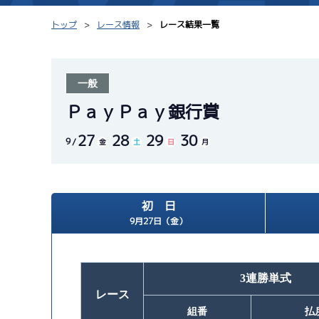
トップ
レース情報
レース結果一覧
一般
シリーズインデックス
モーター台帳
ＰａｙＰａｙ銀行賞
27
28
29
30
レース結果一覧
ボートデータ
9
金
土
日
月
出走表PDF
出目データ
モーター抽選結果・
初 日
水面特性・進入コ
前検タイムランキング
9月27日（金）
進入コース別選手成績
スター候補選手
3連勝単式
レース
組番
払