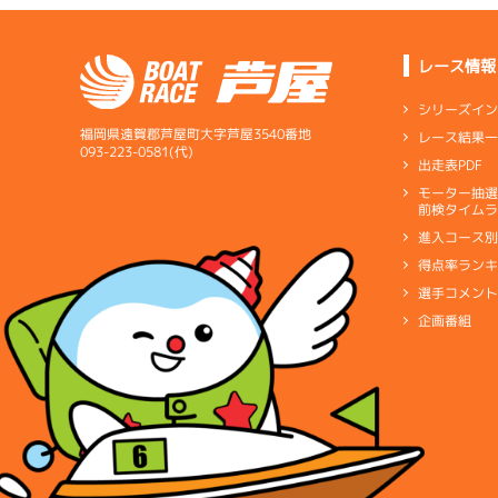
レース情報
シリーズイ
福岡県遠賀郡芦屋町大字芦屋3540番地
レース結果
093-223-0581(代)
出走表PDF
モーター抽
前検タイムラ
進入コース
得点率ラン
選手コメン
企画番組