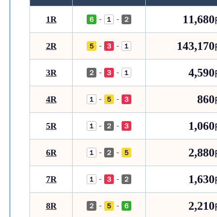
11,680
1R
-
-
６
１
２
143,170
2R
-
-
５
３
１
4,590
3R
-
-
２
３
１
860
4R
-
-
１
５
３
1,060
5R
-
-
１
２
３
2,880
6R
-
-
１
２
５
1,630
7R
-
-
１
３
２
2,210
8R
-
-
２
５
６