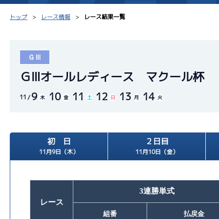
トップ
レース情報
レース結果一覧
ＧⅢ
シリーズインデックス
モーター台帳
得点率
ＧⅢオールレディース マクール杯
9
10
11
12
13
14
レース結果一覧
ボートデータ
選手コ
11
木
金
土
日
月
火
出走表PDF
出目データ
企画番
モーター抽選結果・
初 日
２日目
水面特性・進入コース別
前検タイムランキング
11月9日（木）
11月10日（金）
進入コース別選手成績
スター候補選手
3連勝単式
レース
組番
払戻金