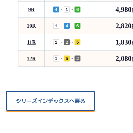
4,980
9R
-
-
４
１
６
2,820
10R
-
-
１
４
６
1,830
11R
-
-
１
２
５
2,080
12R
-
-
１
５
２
シリーズインデックスへ戻る