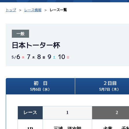
トップ
レース情報
レース一覧
一般
シリーズインデックス
モーター台帳
得点率
日本トーター杯
6
7
8
9
10
レース結果一覧
ボートデータ
選手コ
5
水
木
金
土
日
出走表PDF
出目データ
企画番
モーター抽選結果・
初 日
２日目
水面特性・進入コース別
前検タイムランキング
5月6日（水）
5月7日（木）
進入コース別選手成績
スター候補選手
レース
1
2
三浦 洋次朗
犬童 千