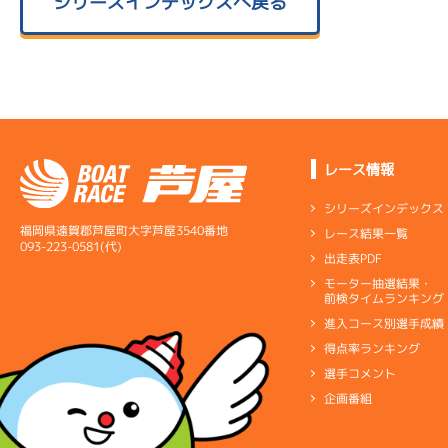
シリーズインデックスへ戻る
レース情報
シリーズインデックス
福岡県遠賀郡芦屋町大字芦屋3540番地
レース結果一覧
093-223-0581(代)
出走表PDF
モーター抽選結果・
前検タイムランキング
進入コース別選手成績
得点率ランキング
選手コメント
企画番組