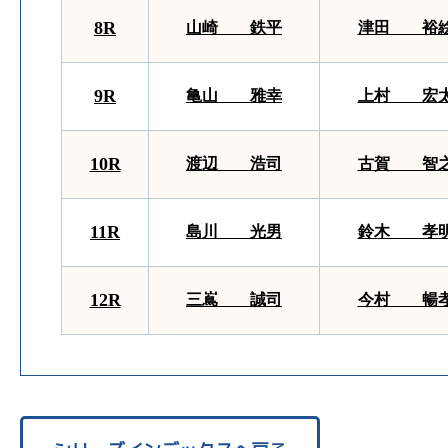
8R
山崎 鉄平
津田 裕
9R
亀山 雅幸
上村 宏
10R
渡辺 浩司
古賀 智
11R
島川 光男
鈴木 孝
12R
三嶌 誠司
今村 暢