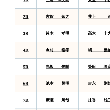
1R
2R
古賀 智之
井上 
3R
鈴木 孝明
高木 圭
4R
今村 暢孝
嶋 義
5R
赤坂 俊輔
榮田 将
6R
池本 輝明
吉永 則
7R
廣瀬 篤哉
抹香 雄