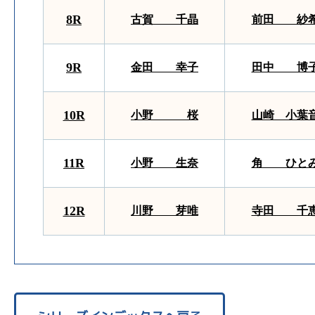
8R
古賀 千晶
前田 紗
9R
金田 幸子
田中 博
10R
小野 桜
山崎 小葉
11R
小野 生奈
角 ひと
12R
川野 芽唯
寺田 千