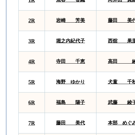
1R
2R
岩崎 芳美
藤田 美
3R
堀之内紀代子
西舘 果
4R
寺田 千恵
高田 
5R
海野 ゆかり
犬童 千
6R
福島 陽子
武藤 綾
7R
藤田 美代
本部 めぐ