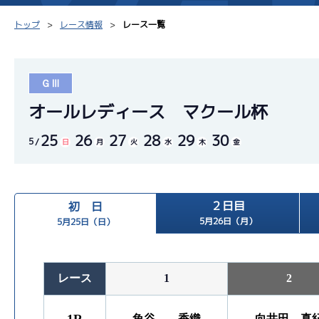
トップ
レース情報
レース一覧
ＧⅢ
シリーズインデックス
モーター台帳
得点率
オールレディース マクール杯
25
26
27
28
29
30
レース結果一覧
ボートデータ
選手コ
5
日
月
火
水
木
金
出走表PDF
出目データ
企画番
モーター抽選結果・
２日目
初 日
水面特性・進入コース別
前検タイムランキング
5月26日（月）
5月25日（日）
進入コース別選手成績
スター候補選手
レース
1
2
魚谷 香織
向井田 真