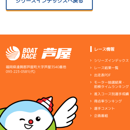
シリーズインデックスへ戻る
レース情報
シリーズインデックス
福岡県遠賀郡芦屋町大字芦屋3540番地
レース結果一覧
093-223-0581(代)
出走表PDF
モーター抽選結果・
前検タイムランキング
進入コース別選手成績
得点率ランキング
選手コメント
企画番組