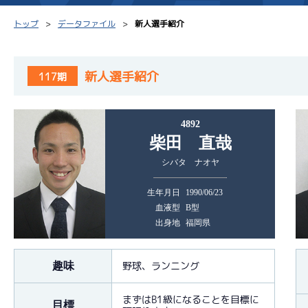
トップ
データファイル
新人選手紹介
新人選手紹介
117期
シリーズインデックス
モーター台帳
得点率
4892
レース結果一覧
ボートデータ
選手コ
柴田 直哉
シバタ ナオヤ
出走表PDF
出目データ
企画番
モーター抽選結果・
生年月日
1990/06/23
水面特性・進入コース別
前検タイムランキング
血液型
B型
出身地
福岡県
進入コース別選手成績
スター候補選手
野球、ランニング
趣味
まずはB1級になることを目標に
目標