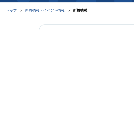
トップ
新着情報・イベント情報
新着情報
シリーズインデックス
モーター台帳
得点率
レース結果一覧
ボートデータ
選手コ
出走表PDF
出目データ
企画番
モーター抽選結果・
水面特性・進入コース別
前検タイムランキング
進入コース別選手成績
スター候補選手