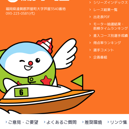
シリーズインデックス
福岡県遠賀郡芦屋町大字芦屋3540番地
レース結果一覧
093-223-0581(代)
出走表PDF
モーター抽選結果・
前検タイムランキング
進入コース別選手成績
得点率ランキング
選手コメント
企画番組
ご意見・ご要望
よくあるご質問
推奨環境
リンク集