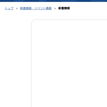
トップ
新着情報・イベント情報
新着情報
シリーズインデックス
モーター台帳
得点率
レース結果一覧
ボートデータ
選手コ
出走表PDF
出目データ
企画番
モーター抽選結果・
水面特性・進入コース別
前検タイムランキング
進入コース別選手成績
スター候補選手