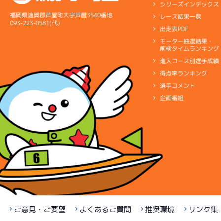
シリーズインデックス
福岡県遠賀郡芦屋町大字芦屋3540番地
レース結果一覧
093-223-0581(代)
出走表PDF
モーター抽選結果・
前検タイムランキング
進入コース別選手成績
得点率ランキング
選手コメント
企画番組
ご意見・ご要望
よくあるご質問
推奨環境
リンク集