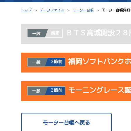
トップ
データファイル
モーター台帳
モーター台帳詳細
ＢＴＳ高城開設２８
前節
一般
シリーズインデックス
モーター台帳
レース結果一覧
ボートデータ
福岡ソフトバンク
2節前
一般
出走表PDF
出目データ
モーター抽選結果・
水面特性・進入コ
使用者情報
前検タイムランキング
モーニングレース
開催日
レ
3節前
一般
進入コース別選手成績
スター候補選手
使用者情報
07/23
開催日
レ
モーター台帳へ戻る
初日
1