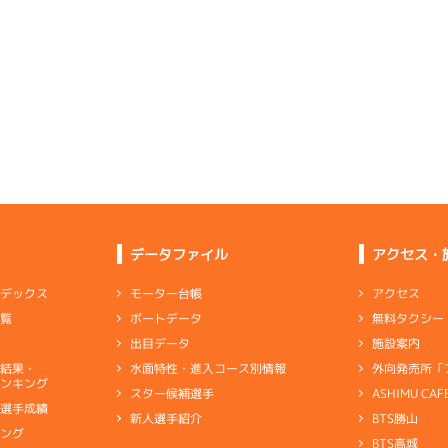
ムレース
(追い風)
3
.21
４
2m
6.90
4cm
-0.5
2R
南西
イズＷ戦
(追い風)
2cm
0.0
2
.16
２
1m
6.86
2R
北西
イズＷ戦
(追い風)
5
.14
６
2m
6.91
1cm
-0.5
9R
北西
選特賞
(追い風)
2cm
0.0
-
-
-
-
-
-
-
-
-
-
-
-
-
-
-
-
-
-
-
-
2
.14
１
2m
6.90
6R
北西
予選
(追い風)
4
.22
２
5m
6.96
抜 き
2cm
-0.5
7R
南西
ピスト
予選
(追い風)
5cm
0.0
データファイル
アクセス・
-
-
-
-
-
-
-
1
.12
１
6m
6.96
-
-
-
アクセス
モーター台帳
ンデックス
6R
西
予選
(追い風)
無料タクシー
ボートデータ
一覧
逃 げ
6cm
0.0
2
.20
２
1m
6.90
3R
西
施設案内
出目データ
イズＸ戦
(追い風)
-
-
-
-
-
1cm
-0.5
外向発売所「
水面特性・進入コース別情報
選結果・
-
-
ンキング
-
-
-
ASHIMU CAF
スター候補選手
2
.17
３
3m
6.92
8R
北西
別選手成績
BTS勝山
新人選手紹介
予選
(追い風)
6
.12
３
1m
6.88
3cm
-0.5
キング
3R
南西
BTS高城