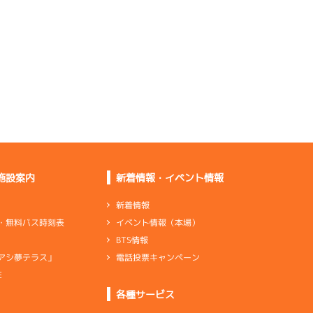
出足がない。ペラ調整
をしていく
足自体は悪くない。大
丈夫だよ
※機歴通りでどの足も
下がり気味
ン×1
リング×4
変わらず足は悪くない
施設案内
新着情報・イベント情報
新着情報
イベント情報（本場）
・無料バス時刻表
下がらなくなったが出
BTS情報
足は良くない
電話投票キャンペーン
アシ夢テラス」
伸びが少し足りない。
調整します
E
各種サービス