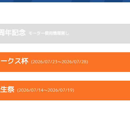
施設案内
周年記念
モーター使用情報無し
得点率ランキング
新人選手紹介
アクセス
選手コメント
無料タクシー・無料バス
ホークス杯
(2026/07/23～2026/07/28)
企画番組
施設案内
コース
ST
着順
風速
展示タイム
ース別情報
外向発売所「アシ夢テラ
誕生祭
ース
風向
(2026/07/14～2026/07/19)
決まり手
波高
チルト
ASHIMU CAFE
2
.06
１
2m
6.94
6R
北西
予選
(追い風)
コース
ST
着順
風速
展示タイム
差 し
2cm
-0.5
ース
風向
決まり手
波高
チルト
2
.01
Ｆ
4m
6.93
2R
北西