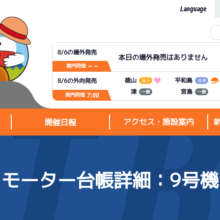
Language
8/6の場外発売
本日の場外発売はありません
— —
開門時間
平和島
徳山
8/6の外向発売
ＧⅠ
ＧⅢ
宮島
津
一般
一般
7:00
開門時間
アクセス・施設案内
開催日程
モーター台帳詳細
：9号機
アクセス・