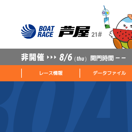
8/6
開門時間
— —
（thu）
レース情報
データファイル
レース情報
データファイル