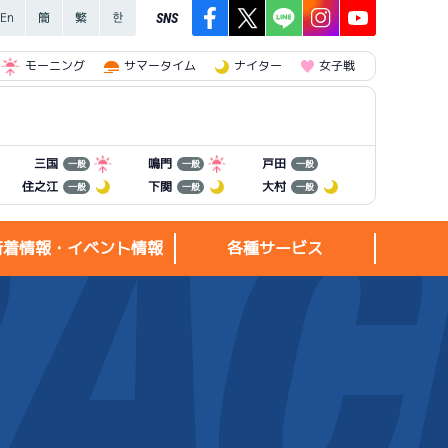
SNS
モーニング
サマータイム
ナイター
女子戦
三国
鳴門
戸田
一般
一般
一般
住之江
下関
大村
一般
一般
一般
新着情報・イベント情報
各種サービス
新着情報・
各種サービス
イベント情報