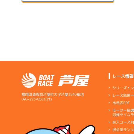
ドリー
サンラ
07/14
初日
サンラ
07/24
予
２日目
A1
/
3623
深川 真二
7.57
全国勝率
07/15
7.53
２日目
B1
/
3663
当地勝率
木山 和幸
07/25
３日目
Ｃ
前節評価
レース情報
5.41
全国勝率
シリーズイ
5.07
当地勝率
福岡県遠賀郡芦屋町大字芦屋3540番地
レース結果
07/16
093-223-0581(代)
出走表PDF
３日目
Ｄ
前節評価
サンラ
07/26
モーター抽
前検タイムラ
４日目
進入コース
得点率ラン