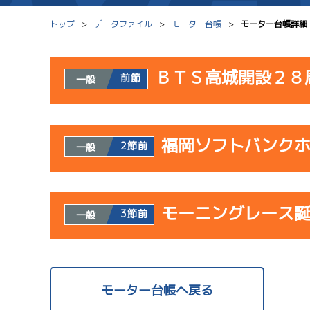
トップ
データファイル
モーター台帳
モーター台帳詳細
ＢＴＳ高城開設２８
前節
一般
シリーズインデックス
モーター台帳
使用者情報
レース結果一覧
ボートデータ
福岡ソフトバンク
開催日
レ
2節前
一般
出走表PDF
出目データ
モーター抽選結果・
サンラ
水面特性・進入コ
使用者情報
08/02
前検タイムランキング
モーニングレース
開催日
レ
3節前
一般
初日
進入コース別選手成績
スター候補選手
サンラ
使用者情報
07/23
開催日
レ
モーター台帳へ戻る
初日
サンラ
1
08/03