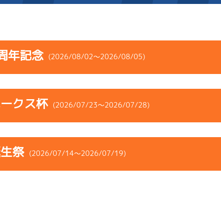
施設案内
周年記念
(2026/08/02～2026/08/05)
得点率ランキング
新人選手紹介
アクセス
コース
ST
着順
風速
展示タイム
選手コメント
無料タクシー・無料バス
ホークス杯
ース
風向
(2026/07/23～2026/07/28)
決まり手
波高
チルト
企画番組
施設案内
3
.16
４
3m
6.87
1R
南西
イズＶ戦
(追い風)
コース
ST
着順
風速
展示タイム
ース別情報
外向発売所「アシ夢テラ
3cm
0.0
誕生祭
ース
風向
(2026/07/14～2026/07/19)
決まり手
波高
チルト
5
.21
６
4m
6.86
ASHIMU CAFE
8R
西
予選
(追い風)
1
.16
１
1m
6.84
4cm
0.0
5R
北西
イズＺ戦
(追い風)
コース
ST
着順
風速
展示タイム
逃 げ
1cm
0.0
4
.20
４
1m
6.84
ース
風向
3R
北東
決まり手
波高
チルト
イズＸ戦
(向い風)
5
.13
３
4m
6.95
1cm
0.0
2R
北西