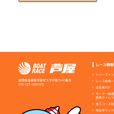
ドリー
２日目
B1
/
3922
菅沼 佳昭
07/14
初日
3.78
全国勝率
07/24
予
4.38
２日目
A1
/
4352
当地勝率
1
下條 雄太郎
08/04
予
３日目
Ｃ
前節評価
サンラ
6.55
全国勝率
07/15
0.00
２日目
B1
/
4727
当地勝率
サンラ
安部 慎一
07/25
３日目
Ｃ
前節評価
レース情報
サンラ
1
08/05
3.82
全国勝率
予
最終日
シリーズイ
4.88
当地勝率
福岡県遠賀郡芦屋町大字芦屋3540番地
レース結果
07/16
093-223-0581(代)
出走表PDF
３日目
Ｃ
前節評価
1
07/26
モーター抽
短評
安定し
予
前検タイムラ
４日目
進入コース
電気
…
電気一式
キ
得点率ラン
ペラ
…
プロペラ
ギ