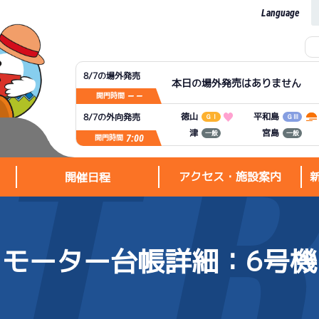
Language
8/7の場外発売
本日の場外発売はありません
— —
開門時間
平和島
徳山
8/7の外向発売
ＧⅠ
ＧⅢ
宮島
津
一般
一般
7:00
開門時間
アクセス・施設案内
開催日程
モーター台帳詳細
：6号機
アクセス・