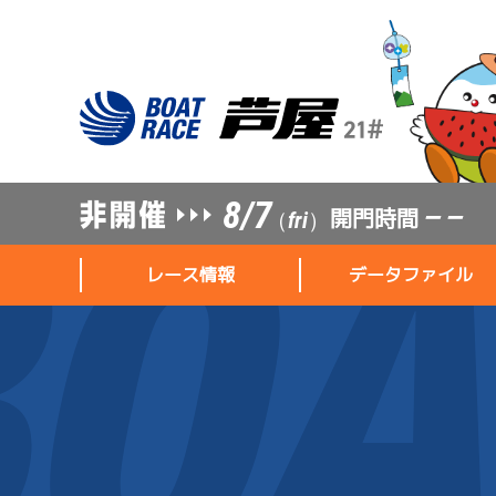
8/7
開門時間
— —
（fri）
レース情報
データファイル
レース情報
データファイル