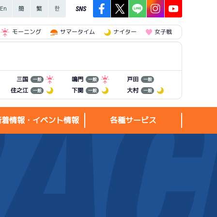
SNS
モーニング
サマータイム
ナイター
女子戦
三国
鳴門
戸田
一般
一般
一般
住之江
下関
大村
一般
一般
一般
新着情報・イベント情報
各種サービス
新着情報・
各種サービス
イベント情報