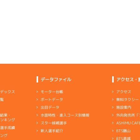
ムレース
(追い風)
-
-
-
-
-
4cm
0.0
-
-
-
-
-
-
-
-
-
-
-
-
3
.12
１
2m
6.85
-
-
-
6R
北西
予選
(追い風)
4
.14
５
2m
6.89
まくり差し
2cm
0.0
9R
北西
-
-
-
-
-
選特賞
(追い風)
-
-
2cm
0.0
2
.11
２
3m
6.86
-
-
-
1R
北西
選特選
(追い風)
5
.20
３
2m
6.93
3cm
0.0
1R
南西
3
.15
５
2m
6.80
9R
北
イズＶ戦
(追い風)
2cm
0.0
一般
(左横風)
4
.11
２
0m
6.84
2cm
0.0
2R
無風
イズＷ戦
(無風)
1
.07
１
3m
6.94
1cm
0.0
8R
南西
3
.26
５
3m
6.76
1R
東
予選
(追い風)
逃 げ
3cm
0.0
データファイル
アクセス・
イズＶ戦
(向い風)
1
.15
２
3m
6.85
3cm
0.0
2R
北西
リング
選特選
(追い風)
-
-
-
-
-
3cm
0.0
アクセス
モーター台帳
ンデックス
2
.15
４
4m
6.79
-
-
7R
東
無料タクシー
ボートデータ
一覧
-
-
-
一般
(向い風)
6
.16
３
2m
6.85
4cm
0.0
6R
北西
施設案内
出目データ
予選
(追い風)
2
.20
４
6m
7.06
2cm
0.0
0R
西
外向発売所「
水面特性・進入コース別情報
選結果・
た走りを維持したが一瞬の足がもう少し
選特賞
(追い風)
ンキング
6cm
0.0
ASHIMU CAF
スター候補選手
-
-
-
-
-
別選手成績
-
-
BTS勝山
新人選手紹介
ャブ
…
キャブレタ
ピストン
…
ピストン
リング
…
ピストンリング
シリ
6
.15
５
1m
6.94
-
-
-
キング
1R
南
ヤ
…
ギヤケース
キャリボ
…
キャリアボデー
BTS高城