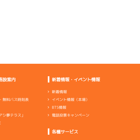
体的にいい
ずり下がる感じではな
かったです
乗れるけど大した足で
はないです
足は出足系で伸びも悪
くない
伸び寄りにして少しの
ぞく感じ
伸びはいいけど立ち上
がりが甘い
施設案内
新着情報・イベント情報
乗りづらさはないし足
×2
も悪くない
新着情報
イベント情報（本場）
・無料バス時刻表
バランス重視の調整で
BTS情報
中堅ぐらい
電話投票キャンペーン
アシ夢テラス」
乗りやすいだけで足に
特徴はない
E
ンダ
…
シリンダケース
シャフト
…
クランクシャフト
各種サービス