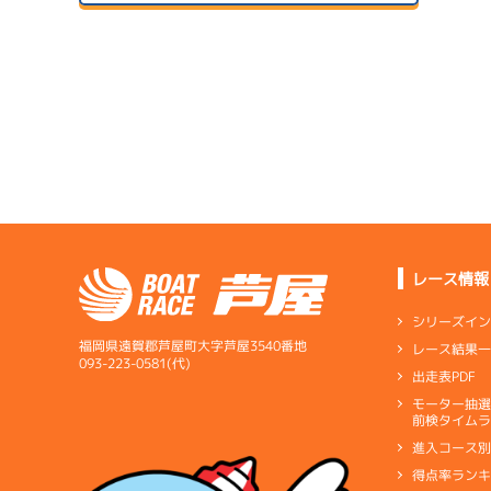
２日目
A1
/
4366
前沢 丈史
サンラ
6.60
全国勝率
07/24
4.70
２日目
B1
/
3305
当地勝率
サンラ
小野 信樹
08/04
３日目
Ｄ
前節評価
1
4.04
全国勝率
準
4.50
当地勝率
サンラ
07/25
３日目
Ｃ
前節評価
レース情報
08/05
予
最終日
シリーズイ
1
福岡県遠賀郡芦屋町大字芦屋3540番地
レース結果
優
093-223-0581(代)
出走表PDF
サンラ
07/26
モーター抽
短評
スリッ
前検タイムラ
４日目
進入コース
電気
…
電気一式
キ
得点率ラン
ペラ
…
プロペラ
ギ