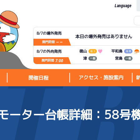
Language
8/7の場外発売
本日の場外発売はありません
— —
開門時間
平和島
徳山
8/7の外向発売
ＧⅠ
ＧⅢ
宮島
津
一般
一般
7:00
開門時間
アクセス・施設案内
開催日程
モーター台帳詳細
：58号
アクセス・