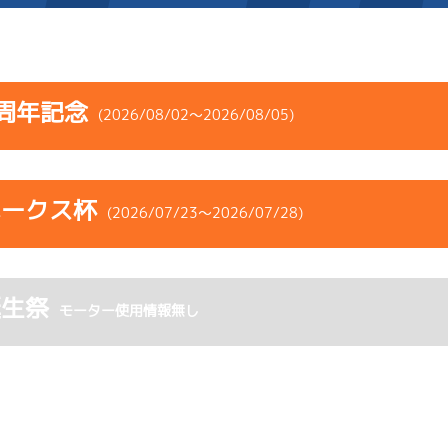
施設案内
周年記念
(2026/08/02～2026/08/05)
得点率ランキング
新人選手紹介
アクセス
コース
ST
着順
風速
展示タイム
選手コメント
無料タクシー・無料バス
ホークス杯
ース
風向
(2026/07/23～2026/07/28)
決まり手
波高
チルト
企画番組
施設案内
1
.10
１
2m
6.83
4R
西
イズＹ戦
(追い風)
コース
ST
着順
風速
展示タイム
ース別情報
外向発売所「アシ夢テラ
逃 げ
2cm
-0.5
誕生祭
ース
風向
モーター使用情報無し
決まり手
波高
チルト
5
.20
４
3m
6.90
ASHIMU CAFE
2R
北西
ムレース
(追い風)
1
.12
３
2m
6.86
3cm
-0.5
6R
北西
予選
(追い風)
2cm
0.0
3
.22
３
1m
6.83
3R
北東
イズＸ戦
(向い風)
-
-
-
-
-
1cm
0.0
-
-