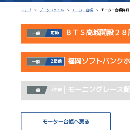
トップ
データファイル
モーター台帳
モーター台帳詳細
ＢＴＳ高城開設２８
前節
一般
シリーズインデックス
モーター台帳
使用者情報
レース結果一覧
ボートデータ
福岡ソフトバンク
開催日
レ
2節前
一般
出走表PDF
出目データ
モーター抽選結果・
サンラ
水面特性・進入コ
使用者情報
08/02
前検タイムランキング
モーニングレース
開催日
レ
3節前
一般
初日
進入コース別選手成績
スター候補選手
1
ドリー
07/23
モーター台帳へ戻る
初日
サンラ
08/03