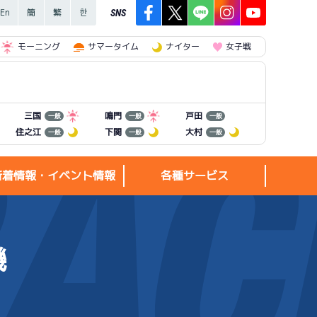
SNS
モーニング
サマータイム
ナイター
女子戦
三国
鳴門
戸田
一般
一般
一般
住之江
下関
大村
一般
一般
一般
新着情報・イベント情報
各種サービス
機
新着情報・
各種サービス
イベント情報