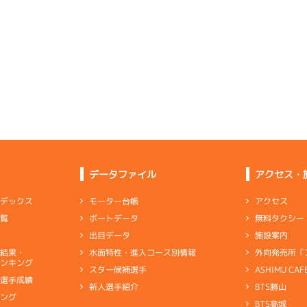
-
-
-
2
.19
３
3m
6.77
8R
北東
予選
(向い風)
6
.14
６
1m
6.88
3cm
0.0
2R
北西
イズＷ戦
(追い風)
1cm
-0.5
5
.17
５
2m
6.89
5R
北東
イズＺ戦
(向い風)
3
.11
４
3m
6.88
2cm
0.0
7R
北西
予選
(追い風)
3cm
0.0
3
.19
２
4m
6.87
2R
北東
優勝戦
(向い風)
2
.11
５
0m
6.85
4cm
0.0
2R
無風
イズＷ戦
(無風)
1cm
0.0
-
-
-
-
-
-
-
データファイル
アクセス・
4
.13
６
4m
6.93
-
-
-
9R
北西
選特賞
(追い風)
4cm
0.0
アクセス
モーター台帳
ンデックス
4
.13
５
4m
6.77
2R
東
無料タクシー
ボートデータ
一覧
勝戦
(向い風)
6
.24
５
3m
6.91
4cm
0.0
5R
西
施設案内
出目データ
イズＺ戦
(追い風)
3cm
-0.5
外向発売所「
水面特性・進入コース別情報
選結果・
トは持たせたが操縦性、回り足が深刻
ンキング
ASHIMU CAF
スター候補選手
-
-
-
-
-
別選手成績
-
-
BTS勝山
新人選手紹介
ャブ
…
キャブレタ
ピストン
…
ピストン
リング
…
ピストンリング
シリ
-
-
-
キング
ヤ
…
ギヤケース
キャリボ
…
キャリアボデー
BTS高城