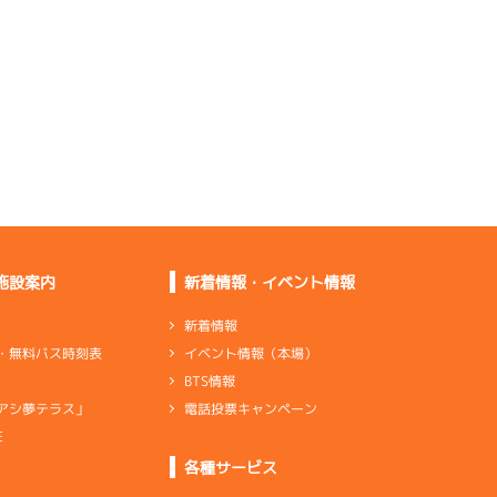
気にならない
伸びは普通あるが回り
足が鈍い
行き足、レース足が良
くなっている
曲がれないし全然合っ
ていない
施設案内
新着情報・イベント情報
全体的に普通ぐらいで
良くはない
新着情報
イベント情報（本場）
・無料バス時刻表
BTS情報
電話投票キャンペーン
アシ夢テラス」
スリットは大丈夫だが
曲がれない
E
ンダ
…
シリンダケース
シャフト
…
クランクシャフト
各種サービス