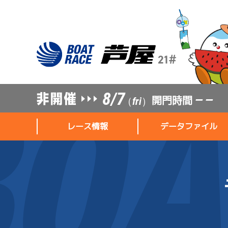
8/7
開門時間
— —
（fri）
レース情報
データファイル
レース情報
データファイル