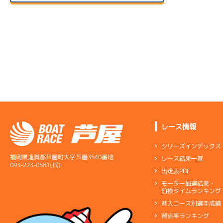
予選
２日目
A1
/
4072
10R
森永 淳
予選特賞
1R
サンライズＶ戦
7.12
全国勝率
07/24
4R
7.61
２日目
B1
/
4336
当地勝率
サンライズＹ戦
11R
松田 竜馬
08/04
予選特選
３日目
Ｂ
前節評価
11R
4.70
全国勝率
準優勝戦
1R
5.20
当地勝率
サンライズＶ戦
07/25
-
３日目
Ａ
前節評価
レース情報
8R
08/05
予選
最終日
シリーズインデックス
12R
福岡県遠賀郡芦屋町大字芦屋3540番地
レース結果一覧
優勝戦
093-223-0581(代)
2R
出走表PDF
サンライズＷ戦
07/26
モーター抽選結果・
短評
中堅上位を楽
前検タイムランキング
４日目
6R
進入コース別選手成績
電気
…
電気一式
キャブ
…
キ
予選
得点率ランキング
ペラ
…
プロペラ
ギヤ
…
ギヤ