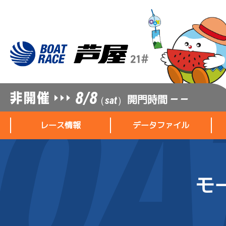
8/8
開門時間
— —
（sat）
レース情報
データファイル
モ
レース情報
データファイル