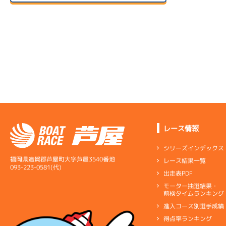
予選
6R
予選
07/14
3R
初日
サンライズＸ戦
12R
07/24
ドリームレース
２日目
B1
/
5239
上野 俊樹
-
8R
予選
5.27
全国勝率
07/15
5R
4.33
２日目
A1
/
3556
当地勝率
サンライズＺ戦
12R
田中 信一郎
07/25
予選特選
３日目
Ａ
前節評価
レース情報
9R
6.88
全国勝率
予選特賞
シリーズインデックス
4R
6.50
当地勝率
サンライズＹ戦
福岡県遠賀郡芦屋町大字芦屋3540番地
レース結果一覧
07/16
093-223-0581(代)
4R
出走表PDF
３日目
Ｃ
前節評価
サンライズＹ戦
8R
07/26
モーター抽選結果・
予選
前検タイムランキング
４日目
9R
進入コース別選手成績
予選特賞
得点率ランキング
6R