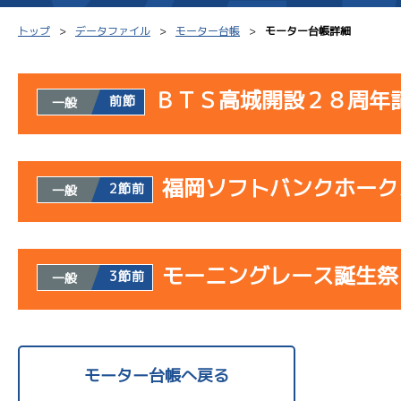
トップ
データファイル
モーター台帳
モーター台帳詳細
ＢＴＳ高城開設２８周年
前節
一般
シリーズインデックス
モーター台帳
得点率
使用者情報
レース結果一覧
ボートデータ
選手コ
福岡ソフトバンクホーク
開催日
レース
2節前
一般
出走表PDF
出目データ
企画番
6R
モーター抽選結果・
予選
水面特性・進入コース別
使用者情報
08/02
前検タイムランキング
モーニングレース誕生祭
開催日
レース
3節前
一般
初日
進入コース別選手成績
スター候補選手
11R
予選特選
2R
サンライズＷ戦
使用者情報
07/23
開催日
レース
4R
モーター台帳へ戻る
初日
サンライズＹ戦
9R
08/03