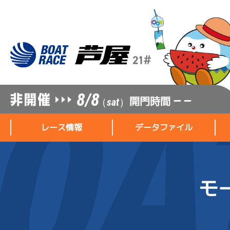
8/8
開門時間
— —
（sat）
レース情報
データファイル
モ
レース情報
データファイル