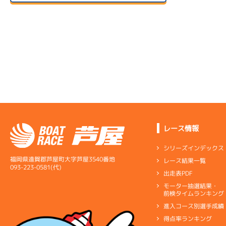
予選特賞
２日目
B1
/
4139
5R
10R
サンライズＺ戦
丹下 健
予選特賞
07/14
3R
初日
サンライズＸ戦
4.22
全国勝率
07/24
-
6R
4.53
２日目
A2
/
3582
当地勝率
一般
10R
吉川 昭男
08/04
予選特賞
３日目
Ｂ
5R
前節評価
12R
サンライズＺ戦
6.08
全国勝率
準優勝戦
07/15
3R
6.26
２日目
B1
/
4349
当地勝率
サンライズＸ戦
10R
犬童 千秋
07/25
6R
予選特賞
３日目
Ｃ
前節評価
レース情報
一般
9R
08/05
4.54
全国勝率
予選特賞
最終日
シリーズインデックス
2R
4.43
当地勝率
11R
サンライズＷ戦
福岡県遠賀郡芦屋町大字芦屋3540番地
レース結果一覧
選抜戦
07/16
093-223-0581(代)
5R
出走表PDF
３日目
Ｂ
前節評価
サンライズＺ戦
7R
07/26
モーター抽選結果・
短評
足のパンチも
予選
前検タイムランキング
４日目
進入コース別選手成績
-
電気
…
電気一式
キャブ
…
キ
得点率ランキング
6R
ペラ
…
プロペラ
ギヤ
…
ギヤ