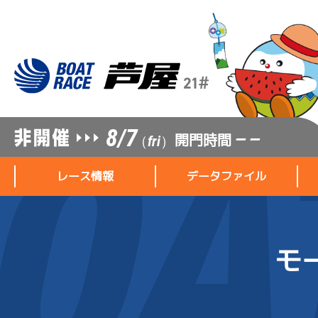
8/7
開門時間
— —
（fri）
レース情報
データファイル
モ
レース情報
データファイル