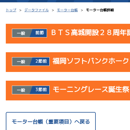
トップ
データファイル
モーター台帳
モーター台帳詳細
ＢＴＳ高城開設２８周年
前節
一般
シリーズインデックス
モーター台帳
得点率
使用者情報
レース結果一覧
ボートデータ
選手コ
福岡ソフトバンクホーク
開催日
レース
2節前
一般
出走表PDF
出目データ
企画番
-
モーター抽選結果・
水面特性・進入コース別
使用者情報
08/02
前検タイムランキング
モーニングレース誕生祭
開催日
レース
3節前
一般
初日
進入コース別選手成績
スター候補選手
9R
予選特賞
4R
サンライズＹ戦
使用者情報
07/23
開催日
レース
3R
モーター台帳（重要項目）へ戻る
初日
サンライズＸ戦
11R
08/03