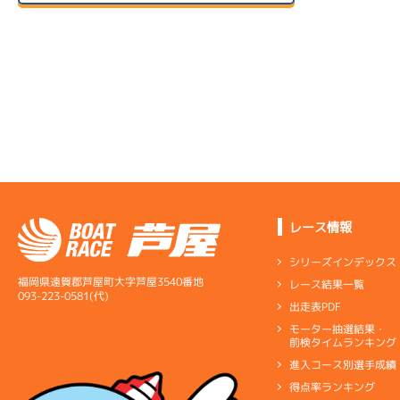
予選特選
２日目
B1
/
4995
-
7R
田邉 亮蔵
予選
07/14
-
初日
4.27
全国勝率
8R
07/24
5R
予選
3.50
２日目
B1
/
5369
当地勝率
サンライズＺ戦
7R
岡崎 凪汰
08/04
予選
３日目
Ｂ
2R
前節評価
サンライズＷ戦
3.16
-
全国勝率
07/15
2R
2.09
２日目
A2
/
4469
当地勝率
サンライズＷ戦
12R
土山 卓也
07/25
2R
予選特選
３日目
Ｂ
前節評価
レース情報
サンライズＷ戦
8R
08/05
5.89
全国勝率
予選
最終日
シリーズインデックス
5R
0.00
当地勝率
7R
サンライズＺ戦
福岡県遠賀郡芦屋町大字芦屋3540番地
レース結果一覧
一般
07/16
093-223-0581(代)
4R
出走表PDF
３日目
Ｃ
前節評価
サンライズＹ戦
10R
07/26
モーター抽選結果・
短評
展開をしっか
予選特賞
前検タイムランキング
４日目
9R
進入コース別選手成績
電気
…
電気一式
キャブ
…
キ
予選特賞
得点率ランキング
4R
ペラ
…
プロペラ
ギヤ
…
ギヤ