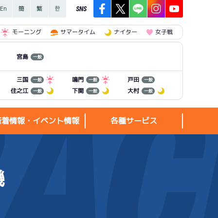
SNS
モーニング
サマータイム
ナイター
女子戦
宮島
一般
三国
鳴門
戸田
一般
一般
一般
住之江
下関
大村
一般
一般
一般
新着情報・イベント情報
各種サービス
機
新着情報・
各種サービス
イベント情報