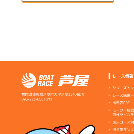
２日目
B2
/
5409
宮本 琉正
07/14
初日
2.17
全国勝率
1.80
当地勝率
サンラ
08/04
３日目
Ｃ
前節評価
07/15
２日目
B1
/
4034
1
西原 明生
予
レース情報
サンラ
08/05
3.68
全国勝率
最終日
シリーズイ
4.04
当地勝率
サンラ
福岡県遠賀郡芦屋町大字芦屋3540番地
レース結果
アシ
07/16
093-223-0581(代)
出走表PDF
３日目
Ａ
前節評価
モーター抽
短評
特別に
予
前検タイムラ
進入コース
電気
…
電気一式
キ
得点率ラン
ペラ
…
プロペラ
ギ