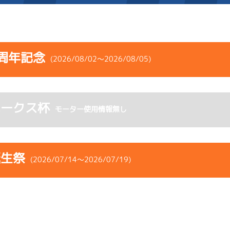
施設案内
周年記念
(2026/08/02～2026/08/05)
得点率ランキング
新人選手紹介
アクセス
コース
ST
着順
風速
展示タイム
選手コメント
無料タクシー・無料バス
ホークス杯
ース
風向
モーター使用情報無し
決まり手
波高
チルト
企画番組
施設案内
4
.06
５
4m
6.92
6R
西
予選
(追い風)
ース別情報
外向発売所「アシ夢テラ
4cm
0.0
誕生祭
(2026/07/14～2026/07/19)
-
-
-
-
-
ASHIMU CAFE
-
-
-
-
-
コース
ST
着順
風速
展示タイム
6
.04
１
0m
6.89
ース
風向
2R
無風
決まり手
波高
チルト
イズＷ戦
(無風)
まくり差し
1cm
0.0