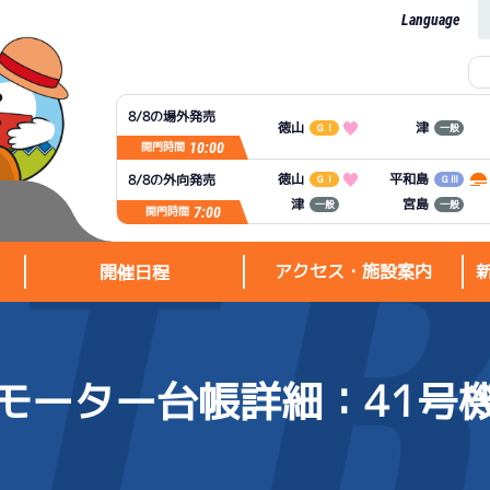
Language
8/8の場外発売
徳山
津
ＧⅠ
一般
10:00
開門時間
平和島
徳山
8/8の外向発売
ＧⅠ
ＧⅢ
宮島
津
一般
一般
7:00
開門時間
アクセス・施設案内
開催日程
モーター台帳詳細
：41号
アクセス・