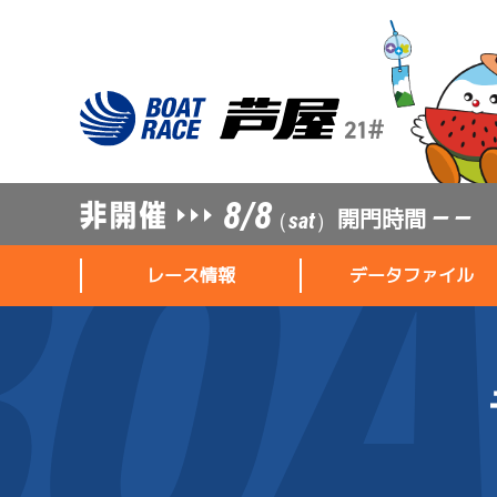
8/8
開門時間
— —
（sat）
レース情報
データファイル
レース情報
データファイル