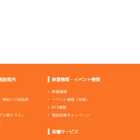
っていない
前検としては気になる
部分はない
Ｓしやすいしレース足
がいいです
初日としての体感や感
触は悪くない
施設案内
新着情報・イベント情報
足はいい。全体的に押
している
新着情報
イベント情報（本場）
・無料バス時刻表
回れない。バランスを
BTS情報
取っていく
電話投票キャンペーン
アシ夢テラス」
E
ンダ
…
シリンダケース
シャフト
…
クランクシャフト
各種サービス