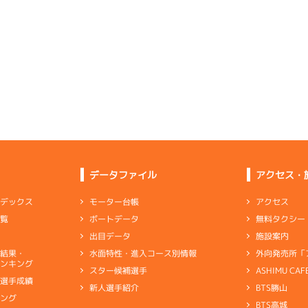
5
.14
２
2m
6.83
6R
北西
6
.05
３
2m
6.80
7R
北
予選
(追い風)
2cm
0.0
予選
(左横風)
2cm
0.0
-
-
-
-
-
6
.21
２
1m
6.80
-
-
2R
東
-
-
-
イズＷ戦
(向い風)
1cm
0.0
3
.20
４
5m
6.87
7R
南西
5
.16
６
3m
6.84
7R
北
予選
(追い風)
5cm
0.0
一般
(左横風)
3cm
0.0
2
.25
５
5m
6.93
2R
南西
6
.11
２
3m
6.86
2R
東
選特選
(追い風)
5cm
0.0
データファイル
アクセス・
イズＷ戦
(向い風)
3cm
0.0
4
.21
５
5m
6.98
アクセス
モーター台帳
ンデックス
3R
西
4
.09
１
4m
6.80
9R
東
イズＸ戦
(追い風)
無料タクシー
ボートデータ
一覧
5cm
0.0
夢特選
(向い風)
差 し
4cm
0.0
施設案内
出目データ
5
.17
６
5m
6.95
9R
西
外向発売所「
水面特性・進入コース別情報
選結果・
悪い部分は見当たらないがリズム上がらず
選特賞
(追い風)
ンキング
5cm
0.0
ASHIMU CAF
スター候補選手
別選手成績
BTS勝山
新人選手紹介
ャブ
…
キャブレタ
ピストン
…
ピストン
リング
…
ピストンリング
シリ
2
.18
４
1m
6.87
キング
1R
南
ヤ
…
ギヤケース
キャリボ
…
キャリアボデー
BTS高城