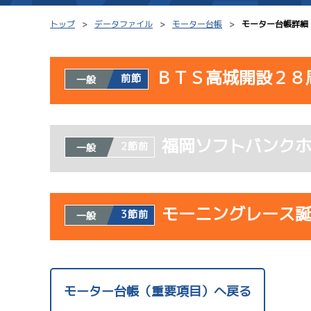
トップ
データファイル
モーター台帳
モーター台帳詳細
ＢＴＳ高城開設２８
前節
一般
シリーズインデックス
モーター台帳
使用者情報
レース結果一覧
ボートデータ
福岡ソフトバンク
開催日
レ
2節前
一般
出走表PDF
出目データ
モーター抽選結果・
水面特性・進入コ
08/02
前検タイムランキング
モーニングレース
3節前
一般
初日
進入コース別選手成績
スター候補選手
使用者情報
開催日
レ
モーター台帳（重要項目）へ戻る
サンラ
08/03