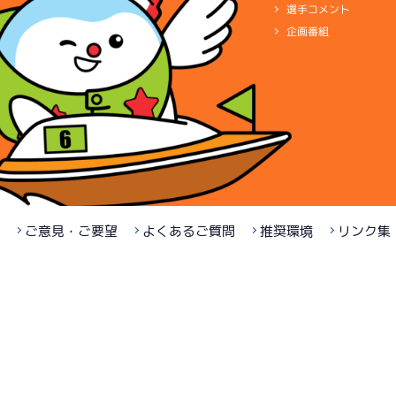
サンライズＶ戦
選手コメント
07/17
企画番組
４日目
-
2R
サンライズＷ戦
07/18
５日目
-
ご意見・ご要望
よくあるご質問
推奨環境
リンク集
1R
サンライズＶ戦
07/19
最終日
6R
一般
短評
ターン回りを
電気
…
電気一式
キャブ
…
キ