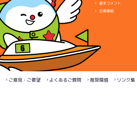
選手コメント
07/17
5R
企画番組
４日目
サンライズＺ戦
12R
07/27
予選特選
５日目
10R
準優勝戦
4R
サンライズＹ戦
07/18
3R
５日目
サンライズＸ戦
8R
07/28
一般
最終日
10R
選抜戦
ご意見・ご要望
よくあるご質問
推奨環境
リンク集
2R
サンライズＷ戦
07/19
短評
初日大敗以降
最終日
8R
電気
…
電気一式
キャブ
…
キ
一般
ペラ
…
プロペラ
ギヤ
…
ギヤ
短評
機力上位には
電気
…
電気一式
キャブ
…
キ