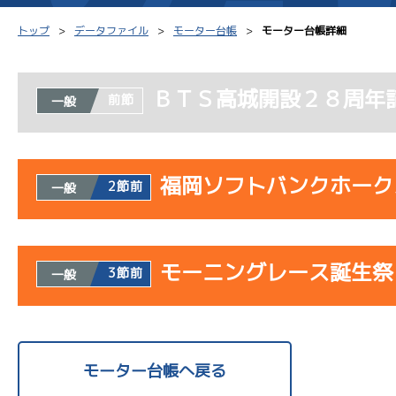
トップ
データファイル
モーター台帳
モーター台帳詳細
ＢＴＳ高城開設２８周年
前節
一般
シリーズインデックス
モーター台帳
得点率
レース結果一覧
ボートデータ
選手コ
福岡ソフトバンクホーク
2節前
一般
出走表PDF
出目データ
企画番
モーター抽選結果・
水面特性・進入コース別
使用者情報
前検タイムランキング
モーニングレース誕生祭
開催日
レース
3節前
一般
進入コース別選手成績
スター候補選手
6R
予選
使用者情報
07/23
開催日
レース
モーター台帳へ戻る
初日
11R