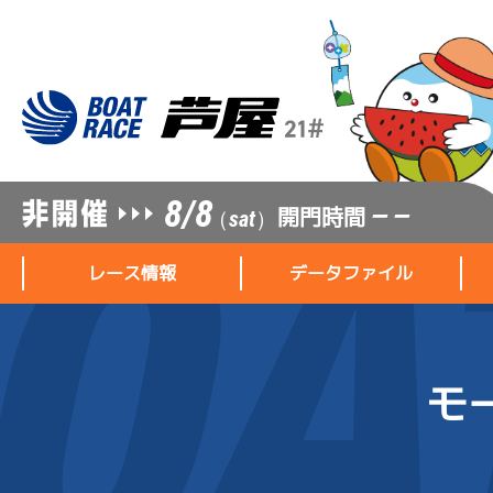
8/8
開門時間
— —
（sat）
レース情報
データファイル
モ
レース情報
データファイル