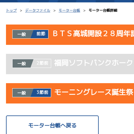
トップ
データファイル
モーター台帳
モーター台帳詳細
ＢＴＳ高城開設２８周年
前節
一般
シリーズインデックス
モーター台帳
得点率
使用者情報
レース結果一覧
ボートデータ
選手コ
福岡ソフトバンクホーク
開催日
レース
2節前
一般
出走表PDF
出目データ
企画番
4R
モーター抽選結果・
サンライズＹ戦
水面特性・進入コース別
08/02
前検タイムランキング
モーニングレース誕生祭
3節前
一般
初日
進入コース別選手成績
スター候補選手
-
使用者情報
開催日
レース
1R
モーター台帳へ戻る
サンライズＶ戦
08/03