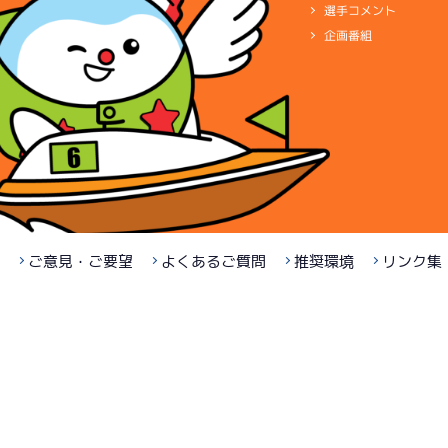
選手コメント
07/17
企画番組
４日目
9R
予選特賞
-
07/18
５日目
8R
一般
ご意見・ご要望
よくあるご質問
推奨環境
リンク集
4R
サンライズＹ戦
07/19
最終日
9R
アシ夢特選
短評
強めの離れに
電気
…
電気一式
キャブ
…
キ