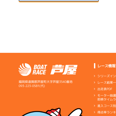
２日目
A1
/
4570
1
サンラ
前田 聖文
予
07/14
初日
5.95
全国勝率
予
6.60
当地勝率
サンラ
08/04
３日目
Ｂ
前節評価
1
サンラ
準
07/15
２日目
B1
/
4569
中澤 宏奈
レース情報
サンラ
08/05
4.85
全国勝率
最終日
シリーズイ
0.00
当地勝率
1
サンラ
福岡県遠賀郡芦屋町大字芦屋3540番地
レース結果
選
07/16
093-223-0581(代)
出走表PDF
３日目
Ｃ
前節評価
モーター抽
短評
上々の
予
前検タイムラ
進入コース
電気
…
電気一式
キ
得点率ラン
ペラ
…
プロペラ
ギ