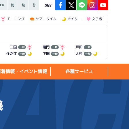
SNS
モーニング
サマータイム
ナイター
女子戦
三国
鳴門
戸田
一般
一般
一般
住之江
下関
大村
一般
一般
一般
新着情報・イベント情報
各種サービス
機
新着情報・
各種サービス
イベント情報