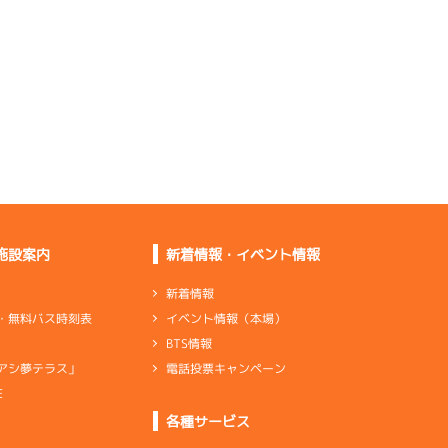
感を求める
重さがあったし舟の向
きも悪かった
エンジン勝率を思えば
動いている
伸びはいいけど出足は
もうひとつ
施設案内
新着情報・イベント情報
足は４０％ぐらいあ
る。あとはＳだけ
新着情報
イベント情報（本場）
・無料バス時刻表
伸びは少しいいしター
BTS情報
ンも上向き
電話投票キャンペーン
アシ夢テラス」
E
ンダ
…
シリンダケース
シャフト
…
クランクシャフト
各種サービス