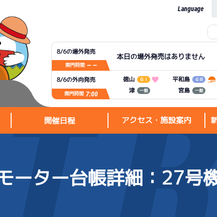
Language
8/6の場外発売
本日の場外発売はありません
— —
開門時間
平和島
徳山
8/6の外向発売
ＧⅠ
ＧⅢ
宮島
津
一般
一般
7:00
開門時間
アクセス・施設案内
開催日程
モーター台帳詳細
：27号
アクセス・