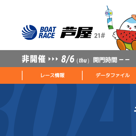
8/6
開門時間
— —
（thu）
レース情報
データファイル
レース情報
データファイル