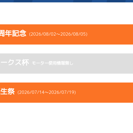
施設案内
周年記念
(2026/08/02～2026/08/05)
得点率ランキング
新人選手紹介
アクセス
コース
ST
着順
風速
展示タイム
選手コメント
無料タクシー・無料バス
ホークス杯
ース
風向
モーター使用情報無し
決まり手
波高
チルト
企画番組
施設案内
3
.06
１
4m
6.87
6R
西
予選
(追い風)
ース別情報
外向発売所「アシ夢テラ
抜 き
4cm
0.0
誕生祭
(2026/07/14～2026/07/19)
1
.12
２
4m
6.87
ASHIMU CAFE
1R
北西
選特選
(追い風)
4cm
0.0
コース
ST
着順
風速
展示タイム
5
.14
２
3m
6.84
ース
風向
6R
北東
決まり手
波高
チルト
予選
(向い風)
3cm
0.0