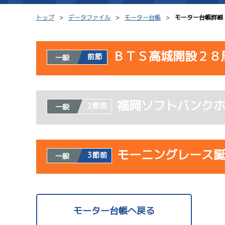
トップ
データファイル
モーター台帳
モーター台帳詳細
ＢＴＳ高城開設２８
前節
一般
シリーズインデックス
モーター台帳
使用者情報
レース結果一覧
ボートデータ
福岡ソフトバンク
開催日
レ
2節前
一般
出走表PDF
出目データ
モーター抽選結果・
水面特性・進入コ
08/02
前検タイムランキング
モーニングレース
3節前
一般
初日
進入コース別選手成績
スター候補選手
1
予
使用者情報
開催日
レ
モーター台帳へ戻る
08/03