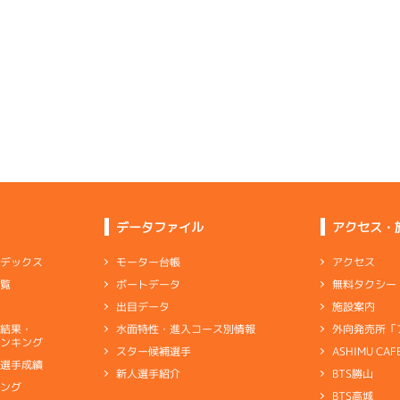
4
.23
４
2m
6.84
3R
南西
6
.15
３
4m
6.79
0R
北
イズＸ戦
(追い風)
2cm
0.0
選特賞
(左横風)
4cm
0.0
3
.15
４
2m
6.85
9R
北西
1
.23
１
2m
6.78
5R
北東
選特賞
(追い風)
2cm
0.0
イズＺ戦
(向い風)
逃 げ
2cm
0.0
2
.13
１
2m
6.87
1R
南西
2
.19
５
4m
6.79
0R
北
イズＶ戦
(追い風)
差 し
2cm
0.0
優勝戦
(左横風)
4cm
0.0
6
.28
５
5m
6.90
7R
南西
6
.14
５
2m
6.76
5R
東
予選
(追い風)
5cm
0.0
データファイル
アクセス・
イズＺ戦
(向い風)
2cm
0.0
5
.12
３
5m
6.91
アクセス
モーター台帳
ンデックス
4R
南西
4
.11
３
4m
6.77
0R
東
イズＹ戦
(追い風)
無料タクシー
ボートデータ
一覧
5cm
0.0
抜戦
(向い風)
4cm
0.0
施設案内
出目データ
3
.11
４
5m
6.94
9R
西
外向発売所「
水面特性・進入コース別情報
選結果・
伸び足は維持できたが乗り味がいまいち
選特賞
(追い風)
ンキング
5cm
0.0
ASHIMU CAF
スター候補選手
別選手成績
BTS勝山
新人選手紹介
ャブ
…
キャブレタ
ピストン
…
ピストン
リング
…
ピストンリング
シリ
-
-
-
-
-
キング
ヤ
…
ギヤケース
キャリボ
…
キャリアボデー
-
-
BTS高城