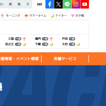
SNS
モーニング
サマータイム
ナイター
女子戦
三国
鳴門
戸田
一般
一般
一般
住之江
下関
大村
一般
一般
一般
新着情報・イベント情報
各種サービス
機
新着情報・
各種サービス
イベント情報