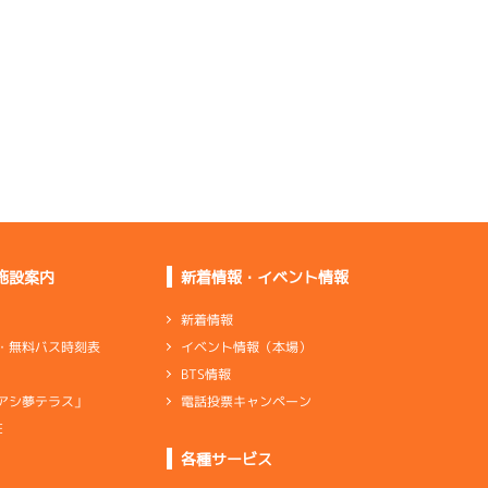
乗りづらさはないが足
は良くない
足的には今のところ普
通ぐらい
上がりが悪いし体感が
良くない
伸びていかないし乗り
づらかった
施設案内
新着情報・イベント情報
新着情報
イベント情報（本場）
・無料バス時刻表
ペラ調整して下がらな
BTS情報
くなった
電話投票キャンペーン
アシ夢テラス」
安心して乗れるけど足
的には劣勢
E
各種サービス