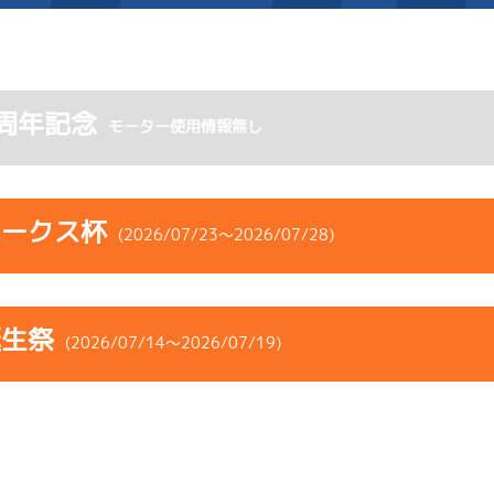
施設案内
周年記念
モーター使用情報無し
得点率ランキング
新人選手紹介
アクセス
選手コメント
無料タクシー・無料バス
ホークス杯
(2026/07/23～2026/07/28)
企画番組
施設案内
コース
ST
着順
風速
展示タイム
ース別情報
外向発売所「アシ夢テラ
誕生祭
ース
風向
(2026/07/14～2026/07/19)
決まり手
波高
チルト
ASHIMU CAFE
5
.25
３
1m
6.86
2R
南
イズＷ戦
(右横風)
コース
ST
着順
風速
展示タイム
1cm
0.0
ース
風向
決まり手
波高
チルト
1
.12
２
3m
6.83
8R
北西