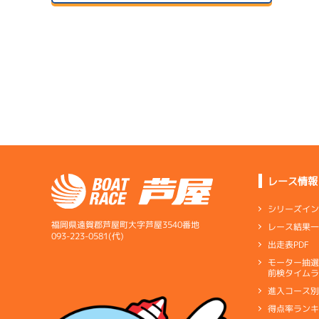
サンラ
07/14
初日
07/24
２日目
B1
/
3282
池本 輝明
サンラ
4.73
全国勝率
07/15
5.33
２日目
B1
/
5334
当地勝率
サンラ
樫葉 新心
07/25
予
３日目
Ｃ
前節評価
レース情報
1
2.92
全国勝率
予
シリーズイ
2.20
当地勝率
サンラ
福岡県遠賀郡芦屋町大字芦屋3540番地
レース結果
07/16
093-223-0581(代)
出走表PDF
３日目
Ｄ
前節評価
サンラ
07/26
モーター抽
前検タイムラ
４日目
進入コース
得点率ラン