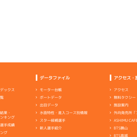
予選
(追い風)
5
.26
６
2m
6.89
3cm
0.0
2R
南西
イズＷ戦
(追い風)
2cm
0.0
6
.23
５
2m
6.89
6R
北西
予選
(追い風)
-
-
-
-
-
2cm
0.0
-
-
-
-
-
-
-
-
-
-
-
-
6
.23
６
2m
6.90
-
-
-
3R
南西
イズＸ戦
(追い風)
2cm
0.0
3
.11
４
2m
6.83
1R
西
イズＶ戦
(追い風)
2
.16
１
5m
6.99
2cm
0.0
9R
南西
選特賞
(追い風)
差 し
5cm
0.0
データファイル
アクセス・
2
.13
４
4m
6.91
0R
北西
選特賞
(追い風)
3
.10
５
5m
6.95
4cm
-0.5
アクセス
モーター台帳
ンデックス
4R
南西
イズＹ戦
(追い風)
無料タクシー
ボートデータ
一覧
5cm
0.0
4
.20
４
2m
6.86
4R
西
施設案内
出目データ
イズＹ戦
(追い風)
-
-
-
-
-
2cm
0.0
外向発売所「
水面特性・進入コース別情報
選結果・
-
-
ンキング
-
-
-
ASHIMU CAF
スター候補選手
-
-
-
-
-
別選手成績
-
-
BTS勝山
新人選手紹介
5
.21
６
1m
6.88
-
-
-
キング
1R
南
BTS高城