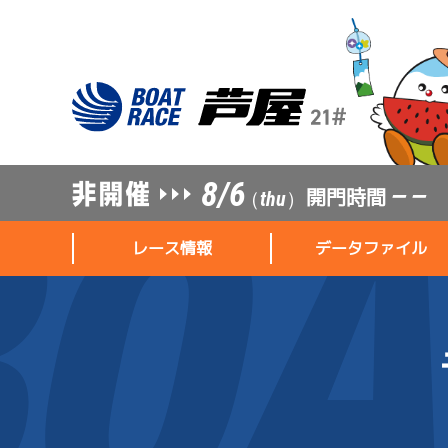
8/6
開門時間
— —
（thu）
レース情報
データファイル
レース情報
データファイル