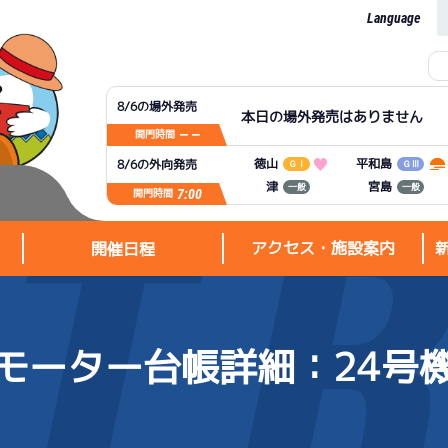
Language
8/6の場外発売
本日の場外発売はありません
— —
開門時間
平和島
徳山
8/6の外向発売
ＧⅠ
ＧⅢ
宮島
津
一般
一般
7:00
開門時間
アクセス・施設案内
開催日程
モーター台帳詳細
：24号
アクセス・