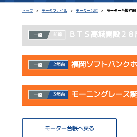
トップ
データファイル
モーター台帳
モーター台帳詳細
ＢＴＳ高城開設２８
前節
一般
シリーズインデックス
モーター台帳
レース結果一覧
ボートデータ
福岡ソフトバンク
2節前
一般
出走表PDF
出目データ
モーター抽選結果・
水面特性・進入コ
使用者情報
前検タイムランキング
モーニングレース
開催日
レ
3節前
一般
進入コース別選手成績
スター候補選手
サンラ
使用者情報
07/23
開催日
レ
モーター台帳へ戻る
初日