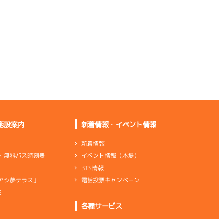
起きないし乗り心地も
良くない
回りやすかったけど足
は良くない
ト
タイムもそれなりだし
悪くない
ピット離れを含めて良
くなっていた
施設案内
新着情報・イベント情報
新着情報
イベント情報（本場）
・無料バス時刻表
回っていなくて進んで
BTS情報
いなかった
電話投票キャンペーン
アシ夢テラス」
伸びは少し弱いが行き
足は悪くない
E
各種サービス