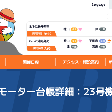
Language
8/8の場外発売
徳山
津
ＧⅠ
一般
10:00
開門時間
平和島
徳山
8/8の外向発売
ＧⅠ
ＧⅢ
宮島
津
一般
一般
7:00
開門時間
アクセス・施設案内
開催日程
モーター台帳詳細
：23号
アクセス・