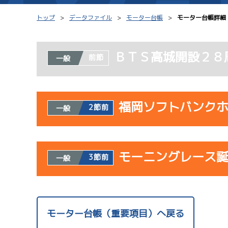
トップ
データファイル
モーター台帳
モーター台帳詳細
ＢＴＳ高城開設２８
前節
一般
シリーズインデックス
モーター台帳
レース結果一覧
ボートデータ
福岡ソフトバンク
2節前
一般
出走表PDF
出目データ
モーター抽選結果・
水面特性・進入コ
使用者情報
前検タイムランキング
モーニングレース
開催日
レ
3節前
一般
進入コース別選手成績
スター候補選手
サンラ
使用者情報
07/23
開催日
レ
モーター台帳（重要項目）へ戻る
初日