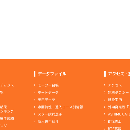
選特賞
(追い風)
-
-
-
-
-
4cm
0.0
-
-
-
-
-
-
-
-
-
-
-
-
6
.21
３
2m
6.86
-
-
-
9R
北西
選特賞
(追い風)
2cm
0.0
1
.02
５
3m
6.88
8R
北西
シャフ
予選
(追い風)
1
.17
１
3m
6.95
3cm
0.0
5R
南西
イズＺ戦
(追い風)
逃 げ
3cm
0.0
-
-
-
-
-
-
-
3
.21
６
5m
6.98
-
-
-
2R
南西
選特選
(追い風)
5cm
0.0
データファイル
アクセス・
2
.17
３
2m
6.92
7R
北西
ペラ
予選
(追い風)
1
.20
５
3m
6.91
2cm
0.0
アクセス
モーター台帳
ンデックス
1R
南西
イズＶ戦
(追い風)
無料タクシー
ボートデータ
一覧
3cm
0.0
4
.17
５
1m
6.90
1R
西
施設案内
出目データ
イズＶ戦
(追い風)
5
.12
４
5m
6.99
1cm
0.0
2R
西
外向発売所「
水面特性・進入コース別情報
選結果・
選特選
(追い風)
ンキング
5cm
0.0
ASHIMU CAF
スター候補選手
2
.26
６
3m
6.93
9R
北西
別選手成績
BTS勝山
新人選手紹介
選特賞
(追い風)
2
.13
６
1m
6.87
3cm
0.0
キング
4R
西
BTS高城