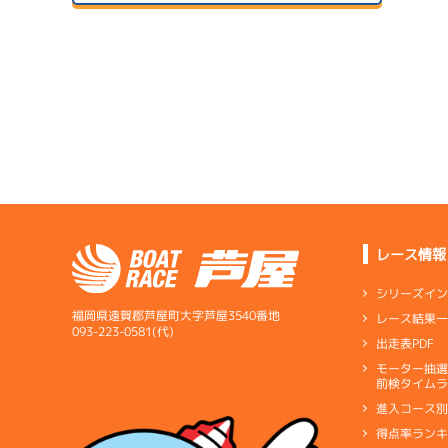
予
07/14
初日
07/24
予
２日目
B1
/
3268
森 竜也
サンラ
4.59
全国勝率
07/15
5.00
２日目
A2
/
4823
当地勝率
1
中村 桃佳
07/25
予
３日目
Ｃ
前節評価
レース情報
7.25
全国勝率
シリーズイ
6.33
当地勝率
サンラ
福岡県遠賀郡芦屋町大字芦屋3540番地
レース結果
07/16
093-223-0581(代)
出走表PDF
３日目
Ｃ
前節評価
サンラ
1
07/26
モーター抽
予
前検タイムラ
４日目
進入コース
予
得点率ラン