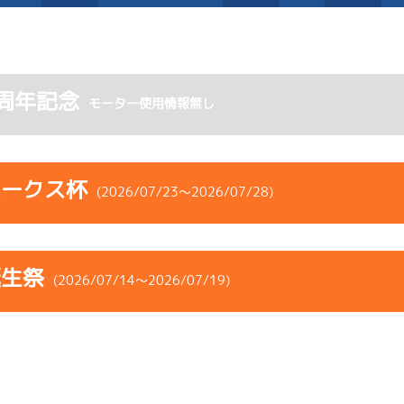
施設案内
周年記念
モーター使用情報無し
得点率ランキング
新人選手紹介
アクセス
選手コメント
無料タクシー・無料バス
ホークス杯
(2026/07/23～2026/07/28)
企画番組
施設案内
コース
ST
着順
風速
展示タイム
ース別情報
外向発売所「アシ夢テラ
誕生祭
ース
風向
(2026/07/14～2026/07/19)
決まり手
波高
チルト
ASHIMU CAFE
2
.11
５
1m
6.91
1R
南
イズＶ戦
(右横風)
コース
ST
着順
風速
展示タイム
1cm
0.0
ース
風向
決まり手
波高
チルト
3
.17
６
4m
6.95
9R
北西