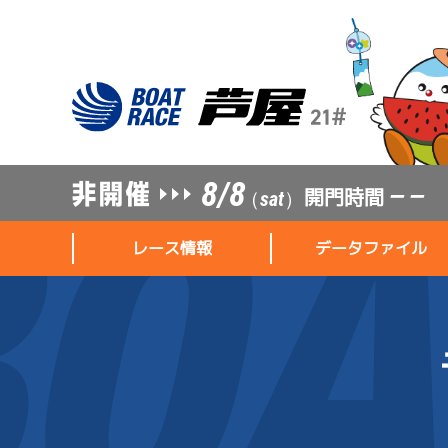
8/8
開門時間
— —
（sat）
レース情報
データファイル
レース情報
データファイル