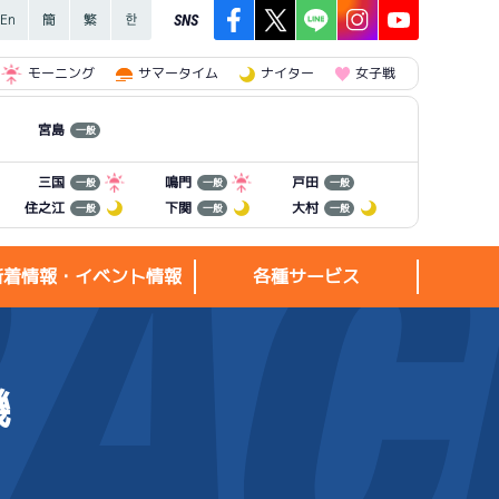
SNS
モーニング
サマータイム
ナイター
女子戦
宮島
一般
三国
鳴門
戸田
一般
一般
一般
住之江
下関
大村
一般
一般
一般
新着情報・イベント情報
各種サービス
機
新着情報・
各種サービス
イベント情報