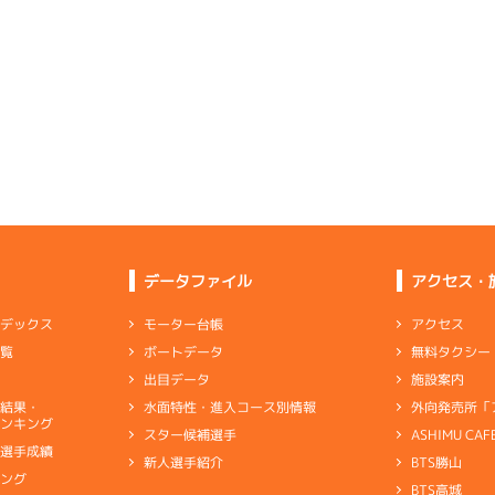
選特選
(追い風)
3
.05
３
3m
6.83
4cm
-0.5
4R
南西
イズＹ戦
(追い風)
3cm
0.0
-
-
-
-
-
-
-
6
.18
４
4m
6.91
-
-
-
1R
北西
選特選
(追い風)
4cm
-0.5
6
.16
５
3m
6.82
1R
北西
選特選
(追い風)
-
-
-
-
-
3cm
0.0
-
-
-
-
-
4
.15
２
2m
6.82
5R
北西
イズＺ戦
(追い風)
1
.18
５
5m
6.92
2cm
0.0
0R
西
選特賞
(追い風)
5cm
-0.5
データファイル
アクセス・
1
.14
１
4m
6.83
0R
北西
選特賞
(追い風)
4
.09
２
5m
6.95
逃 げ
4cm
0.0
アクセス
モーター台帳
ンデックス
4R
南西
イズＹ戦
(追い風)
無料タクシー
ボートデータ
一覧
5cm
0.0
4
.33
３
1m
6.84
2R
西
施設案内
出目データ
イズＷ戦
(追い風)
6
.17
１
5m
6.96
1cm
0.0
1R
西
外向発売所「
水面特性・進入コース別情報
選結果・
選特選
(追い風)
ンキング
まくり差し
5cm
0.0
ASHIMU CAF
スター候補選手
3
.17
１
3m
6.78
8R
北西
別選手成績
BTS勝山
新人選手紹介
予選
(追い風)
5
.14
１
1m
6.83
まくり差し
3cm
0.0
キング
3R
南西
BTS高城