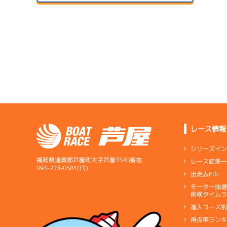
予
サンラ
07/14
初日
1
07/24
予
２日目
A1
/
4436
1
渋谷 明憲
予
6.30
全国勝率
07/15
6.92
２日目
A2
/
4156
当地勝率
サンラ
1
浜野 孝志
07/25
予
３日目
Ｂ
前節評価
レース情報
1
5.16
全国勝率
予
シリーズイ
6.33
当地勝率
サンラ
福岡県遠賀郡芦屋町大字芦屋3540番地
レース結果
07/16
093-223-0581(代)
出走表PDF
３日目
Ｂ
前節評価
サンラ
1
07/26
モーター抽
予
前検タイムラ
４日目
進入コース
得点率ラン