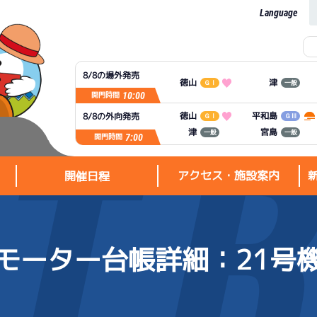
Language
8/8の場外発売
徳山
津
ＧⅠ
一般
10:00
開門時間
平和島
徳山
8/8の外向発売
ＧⅠ
ＧⅢ
宮島
津
一般
一般
7:00
開門時間
アクセス・施設案内
開催日程
モーター台帳詳細
：21号
アクセス・