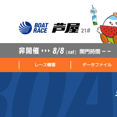
8/8
開門時間
— —
（sat）
レース情報
データファイル
レース情報
データファイル