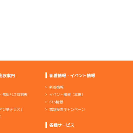
伸び切れば悪くないが
起こしで鳴く
伸びは一緒だけど出
足、行き足◎
足は悪くない。手前の
方が良さそう
足はいいけど乗り心地
はもう少し
施設案内
新着情報・イベント情報
新着情報
イベント情報（本場）
・無料バス時刻表
悪くはないが合い切っ
BTS情報
ていない
電話投票キャンペーン
アシ夢テラス」
出足と行き足は強い方
だと思う
E
各種サービス