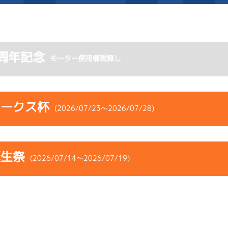
施設案内
周年記念
モーター使用情報無し
得点率ランキング
新人選手紹介
アクセス
選手コメント
無料タクシー・無料バス
ホークス杯
(2026/07/23～2026/07/28)
企画番組
施設案内
コース
ST
着順
風速
展示タイム
ース別情報
外向発売所「アシ夢テラ
誕生祭
ース
風向
(2026/07/14～2026/07/19)
決まり手
波高
チルト
ASHIMU CAFE
5
.11
３
1m
6.84
5R
北西
イズＺ戦
(追い風)
コース
ST
着順
風速
展示タイム
1cm
-0.5
ース
風向
決まり手
波高
チルト
1
.19
２
4m
6.85
1R
北西