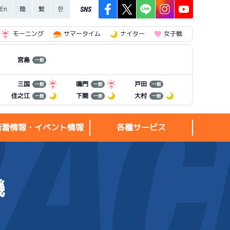
SNS
モーニング
サマータイム
ナイター
女子戦
宮島
一般
三国
鳴門
戸田
一般
一般
一般
住之江
下関
大村
一般
一般
一般
新着情報・イベント情報
各種サービス
機
新着情報・
各種サービス
イベント情報