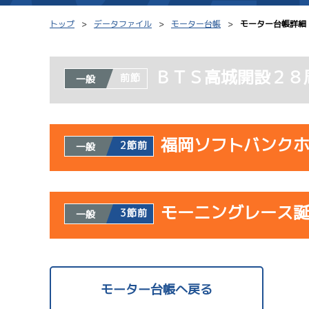
トップ
データファイル
モーター台帳
モーター台帳詳細
ＢＴＳ高城開設２８
前節
一般
シリーズインデックス
モーター台帳
レース結果一覧
ボートデータ
福岡ソフトバンク
2節前
一般
出走表PDF
出目データ
モーター抽選結果・
水面特性・進入コ
使用者情報
前検タイムランキング
モーニングレース
開催日
レ
3節前
一般
進入コース別選手成績
スター候補選手
サンラ
使用者情報
07/23
開催日
レ
モーター台帳へ戻る
初日
1