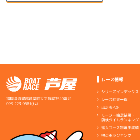
予選特賞
２日目
B1
/
3072
4R
サンライズＹ戦
西田 靖
-
07/14
-
初日
4.09
全国勝率
07/24
-
1R
3.73
２日目
B1
/
3584
当地勝率
サンライズＶ戦
10R
佐々木 英樹
08/04
予選特賞
３日目
Ｃ
2R
前節評価
8R
サンライズＷ戦
5.03
全国勝率
一般
07/15
5R
4.29
２日目
B1
/
3825
当地勝率
サンライズＺ戦
7R
宮嵜 隆太郎
07/25
予選
-
３日目
Ｄ
前節評価
レース情報
11R
08/05
3.35
全国勝率
予選特選
最終日
シリーズインデックス
1R
3.93
当地勝率
8R
サンライズＶ戦
福岡県遠賀郡芦屋町大字芦屋3540番地
レース結果一覧
一般
07/16
093-223-0581(代)
7R
出走表PDF
３日目
Ｄ
前節評価
予選
07/26
モーター抽選結果・
-
短評
ターンは日替
前検タイムランキング
４日目
12R
進入コース別選手成績
電気
…
電気一式
キャブ
…
キ
予選特選
得点率ランキング
3R
ペラ
…
プロペラ
ギヤ
…
ギヤ