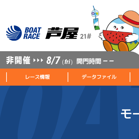
8/7
開門時間
— —
（fri）
レース情報
データファイル
モ
レース情報
データファイル