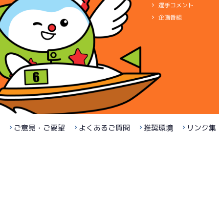
サンライズＸ戦
選手コメント
07/17
2R
企画番組
４日目
サンライズＷ戦
9R
07/27
予選特賞
５日目
11R
準優勝戦
-
07/18
7R
５日目
一般
7R
07/28
一般
最終日
11R
選抜戦
ご意見・ご要望
よくあるご質問
推奨環境
リンク集
2R
サンライズＷ戦
07/19
短評
大幅整備を施
最終日
-
電気
…
電気一式
キャブ
…
キ
ペラ
…
プロペラ
ギヤ
…
ギヤ
短評
調整に全く反
電気
…
電気一式
キャブ
…
キ